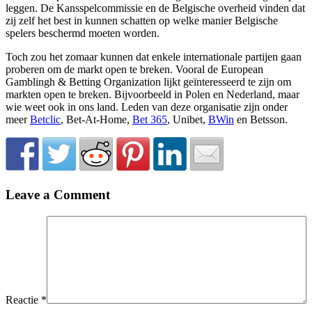
leggen. De Kansspelcommissie en de Belgische overheid vinden dat
zij zelf het best in kunnen schatten op welke manier Belgische
spelers beschermd moeten worden.
Toch zou het zomaar kunnen dat enkele internationale partijen gaan
proberen om de markt open te breken. Vooral de European
Gamblingh & Betting Organization lijkt geïnteresseerd te zijn om
markten open te breken. Bijvoorbeeld in Polen en Nederland, maar
wie weet ook in ons land. Leden van deze organisatie zijn onder
meer
Betclic
, Bet-At-Home,
Bet 365
, Unibet,
BWin
en Betsson.
Leave a Comment
Reactie
*