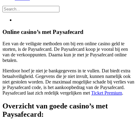
Online casino’s met Paysafecard
Een van de veiligste methoden om bij een online casino geld te
storten, is de Paysafecard. De Paysafecard koop je vooral bij een
van de verkooppunten. Daarna kun je met je Paysafecard online
betalen.
Hierdoor hoef je niet je bankgegevens in te vullen. Dat biedt extra
betaalveiligheid. Gegevens die je niet invult, kunnen namelijk ook
niet gestolen worden. De maximaal mogelijke schade bij verlies van
je Paysafecard code, is het aankoopbedrag van de Paysafecard.
Paysafecard laat zich redelijk vergelijken met
Ticket Premium
.
Overzicht van goede casino’s met
Paysafecard: