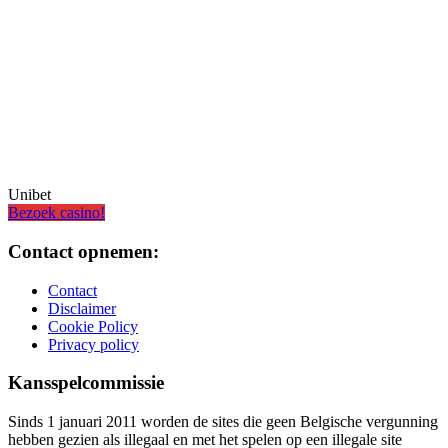
Unibet
Bezoek casino!
Contact opnemen:
Contact
Disclaimer
Cookie Policy
Privacy policy
Kansspelcommissie
Sinds 1 januari 2011 worden de sites die geen Belgische vergunning
hebben gezien als illegaal en met het spelen op een illegale site