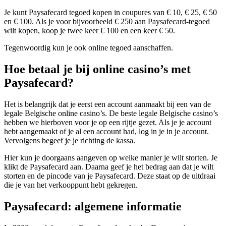
Je kunt Paysafecard tegoed kopen in coupures van € 10, € 25, € 50
en € 100. Als je voor bijvoorbeeld € 250 aan Paysafecard-tegoed
wilt kopen, koop je twee keer € 100 en een keer € 50.
Tegenwoordig kun je ook online tegoed aanschaffen.
Hoe betaal je bij online casino’s met
Paysafecard?
Het is belangrijk dat je eerst een account aanmaakt bij een van de
legale Belgische online casino’s. De beste legale Belgische casino’s
hebben we hierboven voor je op een rijtje gezet. Als je je account
hebt aangemaakt of je al een account had, log in je in je account.
Vervolgens begeef je je richting de kassa.
Hier kun je doorgaans aangeven op welke manier je wilt storten. Je
klikt de Paysafecard aan. Daarna geef je het bedrag aan dat je wilt
storten en de pincode van je Paysafecard. Deze staat op de uitdraai
die je van het verkooppunt hebt gekregen.
Paysafecard: algemene informatie