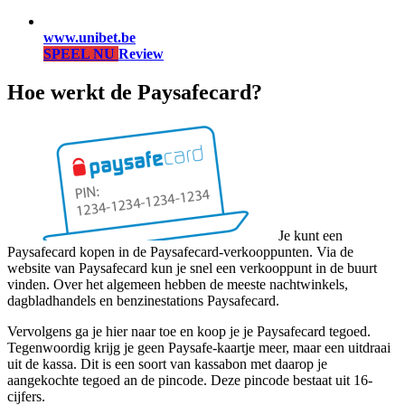
www.unibet.be
SPEEL NU
Review
Hoe werkt de Paysafecard?
Je kunt een
Paysafecard kopen in de Paysafecard-verkooppunten. Via de
website van Paysafecard kun je snel een verkooppunt in de buurt
vinden. Over het algemeen hebben de meeste nachtwinkels,
dagbladhandels en benzinestations Paysafecard.
Vervolgens ga je hier naar toe en koop je je Paysafecard tegoed.
Tegenwoordig krijg je geen Paysafe-kaartje meer, maar een uitdraai
uit de kassa. Dit is een soort van kassabon met daarop je
aangekochte tegoed an de pincode. Deze pincode bestaat uit 16-
cijfers.