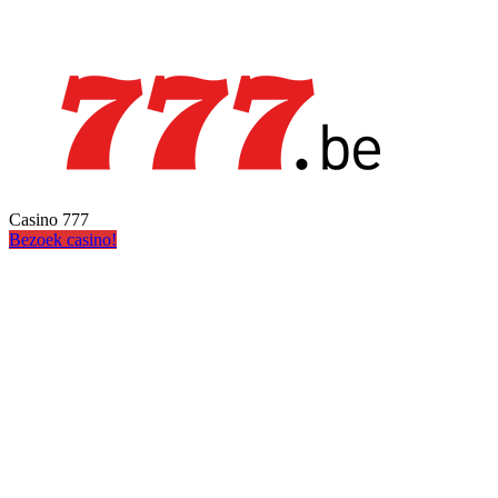
Casino 777
Bezoek casino!