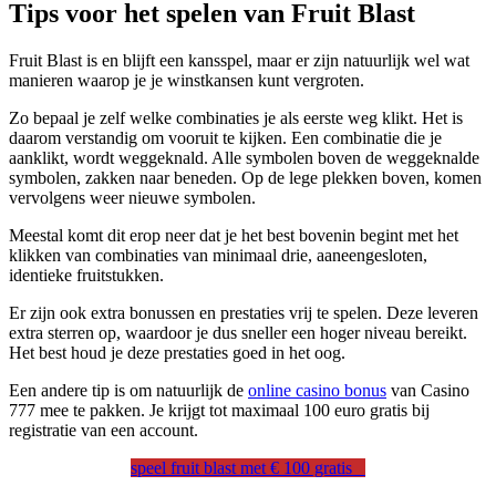
Tips voor het spelen van Fruit Blast
Fruit Blast is en blijft een kansspel, maar er zijn natuurlijk wel wat
manieren waarop je je winstkansen kunt vergroten.
Zo bepaal je zelf welke combinaties je als eerste weg klikt. Het is
daarom verstandig om vooruit te kijken. Een combinatie die je
aanklikt, wordt weggeknald. Alle symbolen boven de weggeknalde
symbolen, zakken naar beneden. Op de lege plekken boven, komen
vervolgens weer nieuwe symbolen.
Meestal komt dit erop neer dat je het best bovenin begint met het
klikken van combinaties van minimaal drie, aaneengesloten,
identieke fruitstukken.
Er zijn ook extra bonussen en prestaties vrij te spelen. Deze leveren
extra sterren op, waardoor je dus sneller een hoger niveau bereikt.
Het best houd je deze prestaties goed in het oog.
Een andere tip is om natuurlijk de
online casino bonus
van Casino
777 mee te pakken. Je krijgt tot maximaal 100 euro gratis bij
registratie van een account.
speel fruit blast met € 100 gratis