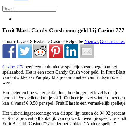
Fruit Blast: Candy Crush voor geld bij Casino 777
januari 12, 2018
Redactie CasinosBelgië.be
Nieuws
Geen reacties
Casino 777
heeft een leuk, nieuw spelletje toegevoegd aan het
spelaanbod. Het is een soort Candy Crush voor geld. In Fruit Blast
van ontwikkelaar Pariplay klik je combinaties van fruitsymbolen
weg.
Hoe beter en hoe vaker je dat doet, hoe hoger het level is dat je
bereikt. Per spelletje kun je tot 1.000 keer je inzet winnen. Inzetten
kan al vanaf € 0,50 per spel. Fruit Blast is een vermakelijk spelletje.
Het uitbetalingspercentage van dit spel ligt tussen de 94,02 procent
en 96,12 procent, afhankelijk van op welk niveau je speelt. Je vindt
Fruit Blast bij Casino 777 onder het tabblad “Andere spellen”.