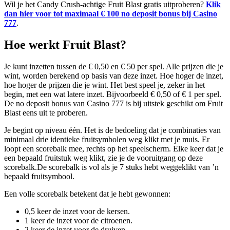
Wil je het Candy Crush-achtige Fruit Blast gratis uitproberen?
Klik
dan hier voor tot maximaal € 100 no deposit bonus bij Casino
777
.
Hoe werkt Fruit Blast?
Je kunt inzetten tussen de € 0,50 en € 50 per spel. Alle prijzen die je
wint, worden berekend op basis van deze inzet. Hoe hoger de inzet,
hoe hoger de prijzen die je wint. Het best speel je, zeker in het
begin, met een wat latere inzet. Bijvoorbeeld € 0,50 of € 1 per spel.
De no deposit bonus van Casino 777 is bij uitstek geschikt om Fruit
Blast eens uit te proberen.
Je begint op niveau één. Het is de bedoeling dat je combinaties van
minimaal drie identieke fruitsymbolen weg klikt met je muis. Er
loopt een scorebalk mee, rechts op het speelscherm. Elke keer dat je
een bepaald fruitstuk weg klikt, zie je de vooruitgang op deze
scorebalk.De scorebalk is vol als je 7 stuks hebt weggeklikt van ’n
bepaald fruitsymbool.
Een volle scorebalk betekent dat je hebt gewonnen:
0,5 keer de inzet voor de kersen.
1 keer de inzet voor de citroenen.
2 keer de inzet voor de druiven.