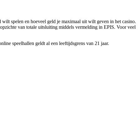
wilt spelen en hoeveel geld je maximaal uit wilt geven in het casino.
zichte van totale uitsluiting middels vermelding in EPIS. Voor veel
ine speelhallen geldt al een leeftijdsgrens van 21 jaar.