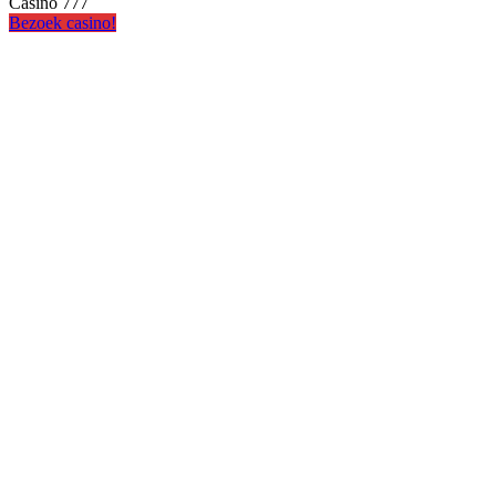
Casino 777
Bezoek casino!