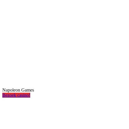
Napoleon Games
Bezoek casino!