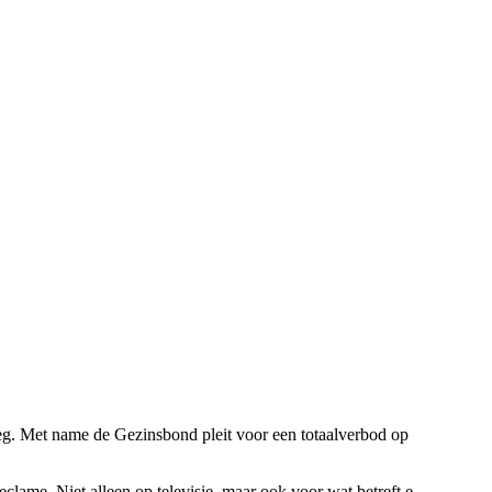
g. Met name de Gezinsbond pleit voor een totaalverbod op
ame. Niet alleen op televisie, maar ook voor wat betreft e-