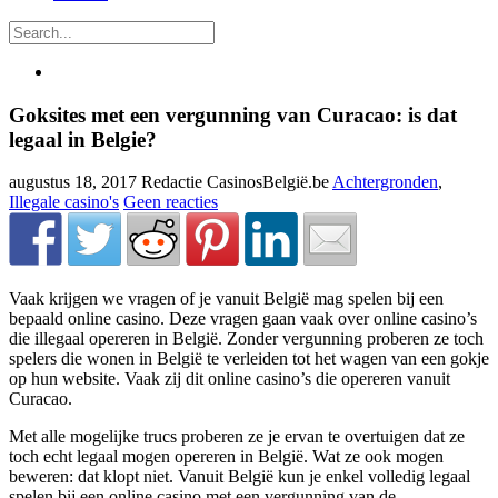
Goksites met een vergunning van Curacao: is dat
legaal in Belgie?
augustus 18, 2017
Redactie CasinosBelgië.be
Achtergronden
,
Illegale casino's
Geen reacties
Vaak krijgen we vragen of je vanuit België mag spelen bij een
bepaald online casino. Deze vragen gaan vaak over online casino’s
die illegaal opereren in België. Zonder vergunning proberen ze toch
spelers die wonen in België te verleiden tot het wagen van een gokje
op hun website. Vaak zij dit online casino’s die opereren vanuit
Curacao.
Met alle mogelijke trucs proberen ze je ervan te overtuigen dat ze
toch echt legaal mogen opereren in België. Wat ze ook mogen
beweren: dat klopt niet. Vanuit België kun je enkel volledig legaal
spelen bij een online casino met een vergunning van de