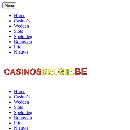
Menu
Home
Casino’s
Wedden
Slots
Speluitleg
Bonussen
Info
Nieuws
Home
Casino’s
Wedden
Slots
Speluitleg
Bonussen
Info
Nieuws