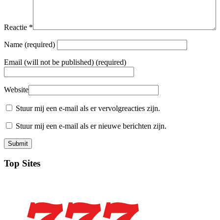
Reactie
*
Name
(required)
Email
(will not be published) (required)
Website
Stuur mij een e-mail als er vervolgreacties zijn.
Stuur mij een e-mail als er nieuwe berichten zijn.
Top Sites