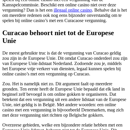
Kansspelcommissie. Beschikt een online casino niet over deze
vergunning? Dan is het een
illegaal online casino
. Behalve dat is het
om meerdere redenen ook nog eens bijzonder onverstandig om te
spelen bij online casino’s met een Curacaose vergunning.
Curacao behoort niet tot de Europese
Unie
De meest gebruikte truc is dat de vergunning van Curacao geldig
zou zijn in de Europese Unie. Dit omdat Curacao onderdeel zou zijn
van Europese Unie-lidstaat Nederland. Zodoende zou je, middels
het Europese vrije verkeer van diensten, legaal kunnen spelen bij
online casino’s met een vergunning op Curacao.
Zou. Het is namelijk niet zo. Dit argument faalt op meerdere
gronden. Ten eerste heeft de Europese Unie bepaald dat elk land in
beginsel zelf bevoegd is om online gokken te organiseren. Dat
betekent dat een vergunning uit een andere lidstaat van de Europese
Unie, niet geldig is in België. Met andere woorden: een online
casino met een vergunning in bijvoorbeeld Denemarken, mag zich
met deze vergunning niet richten op Belgische gokkers.
Overzeese gebieden, welke een bijzondere relatie hebben met een