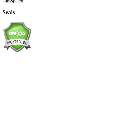
kansspelen.
Seals