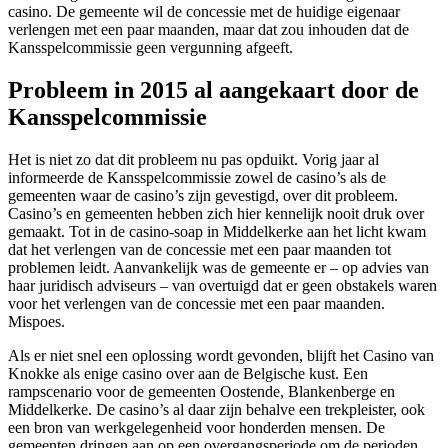
casino. De gemeente wil de concessie met de huidige eigenaar
verlengen met een paar maanden, maar dat zou inhouden dat de
Kansspelcommissie geen vergunning afgeeft.
Probleem in 2015 al aangekaart door de
Kansspelcommissie
Het is niet zo dat dit probleem nu pas opduikt. Vorig jaar al
informeerde de Kansspelcommissie zowel de casino’s als de
gemeenten waar de casino’s zijn gevestigd, over dit probleem.
Casino’s en gemeenten hebben zich hier kennelijk nooit druk over
gemaakt. Tot in de casino-soap in Middelkerke aan het licht kwam
dat het verlengen van de concessie met een paar maanden tot
problemen leidt. Aanvankelijk was de gemeente er – op advies van
haar juridisch adviseurs – van overtuigd dat er geen obstakels waren
voor het verlengen van de concessie met een paar maanden.
Mispoes.
Als er niet snel een oplossing wordt gevonden, blijft het Casino van
Knokke als enige casino over aan de Belgische kust. Een
rampscenario voor de gemeenten Oostende, Blankenberge en
Middelkerke. De casino’s al daar zijn behalve een trekpleister, ook
een bron van werkgelegenheid voor honderden mensen. De
gemeenten dringen aan op een overgangsperiode om de perioden