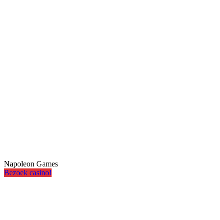
Napoleon Games
Bezoek casino!