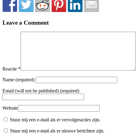
Leave a Comment
Reactie
*
Name
(required)
Email
(will not be published) (required)
Website
Stuur mij een e-mail als er vervolgreacties zijn.
Stuur mij een e-mail als er nieuwe berichten zijn.