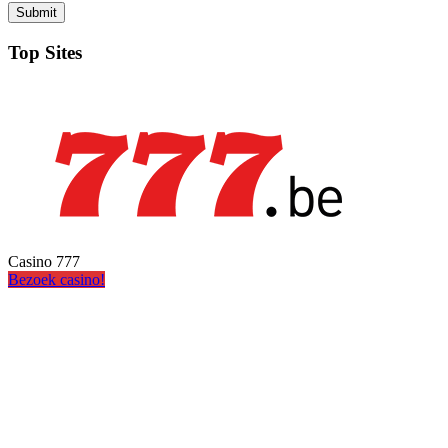
Top Sites
Casino 777
Bezoek casino!