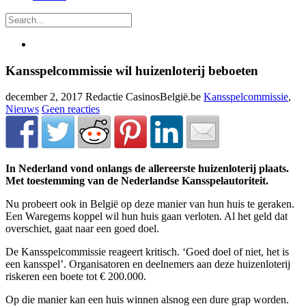
Kansspelcommissie wil huizenloterij beboeten
december 2, 2017
Redactie CasinosBelgië.be
Kansspelcommissie
,
Nieuws
Geen reacties
In Nederland vond onlangs de allereerste huizenloterij plaats.
Met toestemming van de Nederlandse Kansspelautoriteit.
Nu probeert ook in België op deze manier van hun huis te geraken.
Een Waregems koppel wil hun huis gaan verloten. Al het geld dat
overschiet, gaat naar een goed doel.
De Kansspelcommissie reageert kritisch. ‘Goed doel of niet, het is
een kansspel’. Organisatoren en deelnemers aan deze huizenloterij
riskeren een boete tot € 200.000.
Op die manier kan een huis winnen alsnog een dure grap worden.