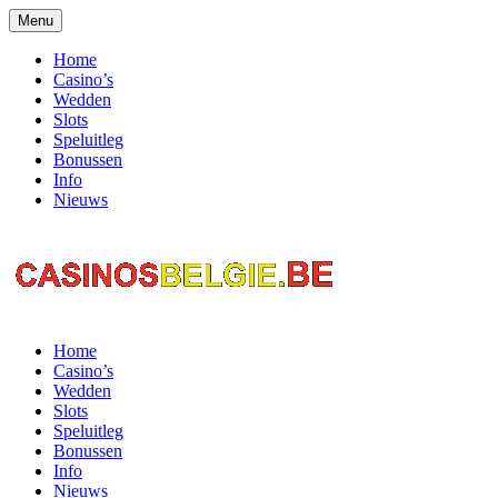
Menu
Home
Casino’s
Wedden
Slots
Speluitleg
Bonussen
Info
Nieuws
Home
Casino’s
Wedden
Slots
Speluitleg
Bonussen
Info
Nieuws