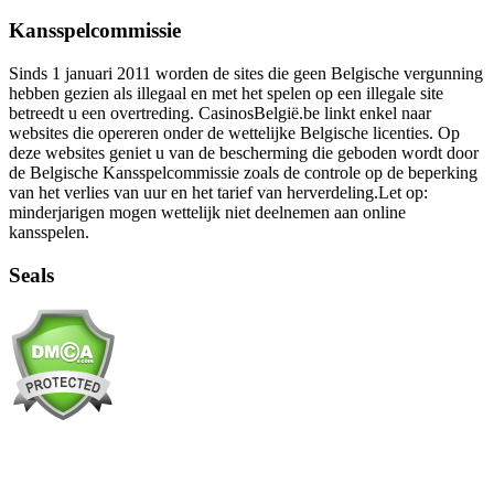
Kansspelcommissie
Sinds 1 januari 2011 worden de sites die geen Belgische vergunning
hebben gezien als illegaal en met het spelen op een illegale site
betreedt u een overtreding. CasinosBelgië.be linkt enkel naar
websites die opereren onder de wettelijke Belgische licenties. Op
deze websites geniet u van de bescherming die geboden wordt door
de Belgische Kansspelcommissie zoals de controle op de beperking
van het verlies van uur en het tarief van herverdeling.Let op:
minderjarigen mogen wettelijk niet deelnemen aan online
kansspelen.
Seals