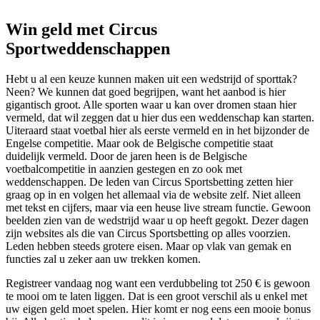
Win geld met Circus
Sportweddenschappen
Hebt u al een keuze kunnen maken uit een wedstrijd of sporttak?
Neen? We kunnen dat goed begrijpen, want het aanbod is hier
gigantisch groot. Alle sporten waar u kan over dromen staan hier
vermeld, dat wil zeggen dat u hier dus een weddenschap kan starten.
Uiteraard staat voetbal hier als eerste vermeld en in het bijzonder de
Engelse competitie. Maar ook de Belgische competitie staat
duidelijk vermeld. Door de jaren heen is de Belgische
voetbalcompetitie in aanzien gestegen en zo ook met
weddenschappen. De leden van Circus Sportsbetting zetten hier
graag op in en volgen het allemaal via de website zelf. Niet alleen
met tekst en cijfers, maar via een heuse live stream functie. Gewoon
beelden zien van de wedstrijd waar u op heeft gegokt. Dezer dagen
zijn websites als die van Circus Sportsbetting op alles voorzien.
Leden hebben steeds grotere eisen. Maar op vlak van gemak en
functies zal u zeker aan uw trekken komen.
Registreer vandaag nog want een verdubbeling tot 250 € is gewoon
te mooi om te laten liggen. Dat is een groot verschil als u enkel met
uw eigen geld moet spelen. Hier komt er nog eens een mooie bonus