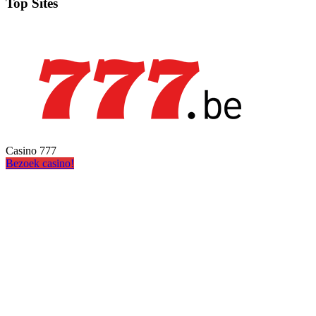
Top Sites
Casino 777
Bezoek casino!