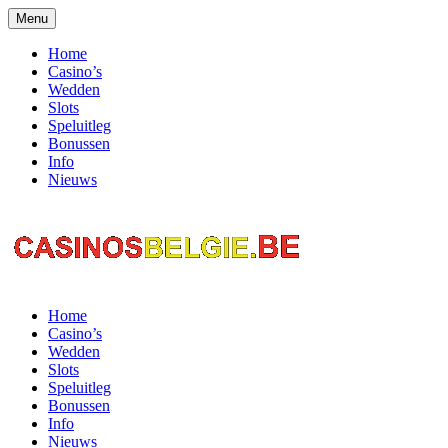
Menu
Home
Casino’s
Wedden
Slots
Speluitleg
Bonussen
Info
Nieuws
Home
Casino’s
Wedden
Slots
Speluitleg
Bonussen
Info
Nieuws