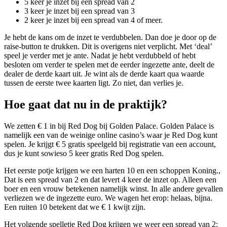
5 keer je inzet bij een spread van 2
3 keer je inzet bij een spread van 3
2 keer je inzet bij een spread van 4 of meer.
Je hebt de kans om de inzet te verdubbelen. Dan doe je door op de
raise-button te drukken. Dit is overigens niet verplicht. Met ‘deal’
speel je verder met je ante. Nadat je hebt verdubbeld of hebt
besloten om verder te spelen met de eerder ingezette ante, deelt de
dealer de derde kaart uit. Je wint als de derde kaart qua waarde
tussen de eerste twee kaarten ligt. Zo niet, dan verlies je.
Hoe gaat dat nu in de praktijk?
We zetten € 1 in bij Red Dog bij Golden Palace. Golden Palace is
namelijk een van de weinige online casino’s waar je Red Dog kunt
spelen. Je krijgt € 5 gratis speelgeld bij registratie van een account,
dus je kunt sowieso 5 keer gratis Red Dog spelen.
Het eerste potje krijgen we een harten 10 en een schoppen Koning.,
Dat is een spread van 2 en dat levert 4 keer de inzet op. Alleen een
boer en een vrouw betekenen namelijk winst. In alle andere gevallen
verliezen we de ingezette euro. We wagen het erop: helaas, bijna.
Een ruiten 10 betekent dat we € 1 kwijt zijn.
Het volgende spelletje Red Dog krijgen we weer een spread van 2: