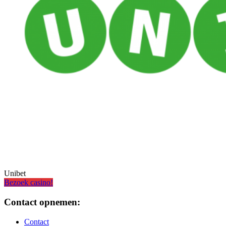
Unibet
Bezoek casino!
Contact opnemen:
Contact