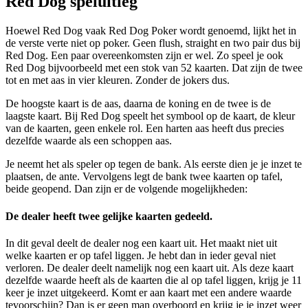
Red Dog speluitleg
Hoewel Red Dog vaak Red Dog Poker wordt genoemd, lijkt het in
de verste verte niet op poker. Geen flush, straight en two pair dus bij
Red Dog. Een paar overeenkomsten zijn er wel. Zo speel je ook
Red Dog bijvoorbeeld met een stok van 52 kaarten. Dat zijn de twee
tot en met aas in vier kleuren. Zonder de jokers dus.
De hoogste kaart is de aas, daarna de koning en de twee is de
laagste kaart. Bij Red Dog speelt het symbool op de kaart, de kleur
van de kaarten, geen enkele rol. Een harten aas heeft dus precies
dezelfde waarde als een schoppen aas.
Je neemt het als speler op tegen de bank. Als eerste dien je je inzet te
plaatsen, de ante. Vervolgens legt de bank twee kaarten op tafel,
beide geopend. Dan zijn er de volgende mogelijkheden:
De dealer heeft twee gelijke kaarten gedeeld.
In dit geval deelt de dealer nog een kaart uit. Het maakt niet uit
welke kaarten er op tafel liggen. Je hebt dan in ieder geval niet
verloren. De dealer deelt namelijk nog een kaart uit. Als deze kaart
dezelfde waarde heeft als de kaarten die al op tafel liggen, krijg je 11
keer je inzet uitgekeerd. Komt er aan kaart met een andere waarde
tevoorschijn? Dan is er geen man overboord en krijg je je inzet weer