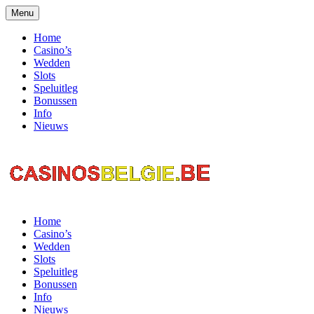
Menu
Home
Casino’s
Wedden
Slots
Speluitleg
Bonussen
Info
Nieuws
Home
Casino’s
Wedden
Slots
Speluitleg
Bonussen
Info
Nieuws