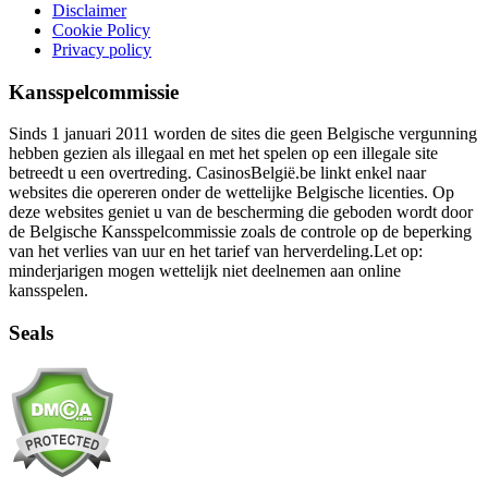
Disclaimer
Cookie Policy
Privacy policy
Kansspelcommissie
Sinds 1 januari 2011 worden de sites die geen Belgische vergunning
hebben gezien als illegaal en met het spelen op een illegale site
betreedt u een overtreding. CasinosBelgië.be linkt enkel naar
websites die opereren onder de wettelijke Belgische licenties. Op
deze websites geniet u van de bescherming die geboden wordt door
de Belgische Kansspelcommissie zoals de controle op de beperking
van het verlies van uur en het tarief van herverdeling.Let op:
minderjarigen mogen wettelijk niet deelnemen aan online
kansspelen.
Seals