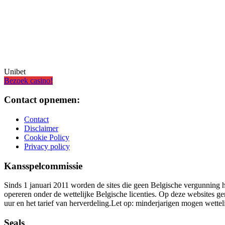
Unibet
Bezoek casino!
Contact opnemen:
Contact
Disclaimer
Cookie Policy
Privacy policy
Kansspelcommissie
Sinds 1 januari 2011 worden de sites die geen Belgische vergunning heb
opereren onder de wettelijke Belgische licenties. Op deze websites 
uur en het tarief van herverdeling.Let op: minderjarigen mogen wettel
Seals