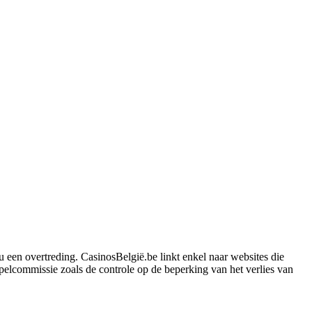
 u een overtreding. CasinosBelgië.be linkt enkel naar websites die
elcommissie zoals de controle op de beperking van het verlies van