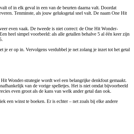
valt of in elk geval in een van de beurten daarna valt. Doordat
opleveren. Tenminste, als jouw geluksgetal snel valt. De naam One Hit
eveer even vaak. De tweede is niet correct: de One Hit Wonder-
Een heel simpel voorbeeld: als alle getallen behalve 5 al één keer zijn
5.
zet je er op in. Vervolgens verdubbel je net zolang je inzet tot het getal
 One Hit Wonder-strategie wordt wel een belangrijke denkfout gemaakt.
onafhankelijk van de vorige spelletjes. Het is niet omdat bijvoorbeeld
k precies even groot als de kans van welk ander getal dan ook.
ek een winst te boeken. Er is echter – net zoals bij elke andere