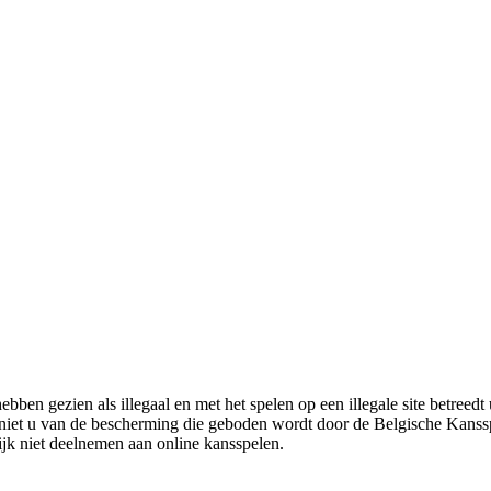
ben gezien als illegaal en met het spelen op een illegale site betreedt
geniet u van de bescherming die geboden wordt door de Belgische Kanssp
ijk niet deelnemen aan online kansspelen.