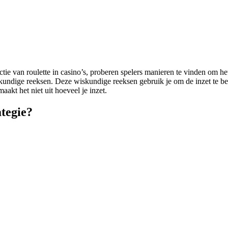
ductie van roulette in casino’s, proberen spelers manieren te vinden om he
kundige reeksen. Deze wiskundige reeksen gebruik je om de inzet te be
aakt het niet uit hoeveel je inzet.
tegie?