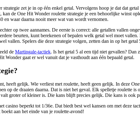
strategie zet je in op één enkel getal. Vervolgens hoop je dat dat getal 
vert, kan de One Hit Wonder roulette strategie je een behoorlijke winst 
 40 en waar daarna nooit meer wat van wordt vernomen.
chter op twee aannames. De eerste is correct: alle getallen vallen ong
 eerdere beurten, kunt berekenen of bepalen welk getal wel moet vallen. 
el vallen. Spelers die deze strategie volgen, zetten dan in op het getal 
beeld de
Martingale-tactiek
. Is het getal 5 al een tijd niet gevallen? Dan 
Hit Wonder gaat er wel vanuit dat je vasthoudt aan één bepaald getal.
tegie?
wint, heeft gelijk. Wie verliest met roulette, heeft geen gelijk. In deze
en op de draaien daarna. Dat is niet het geval. Elk spelletje roulette is 
r valt groter of kleiner is. Die kans blijft precies gelijk. Die kans is oo
et casino beperkt tot 1/36e. Dat biedt best wel kansen om met deze tacti
t boekt aan het einde van je roulette-avond!