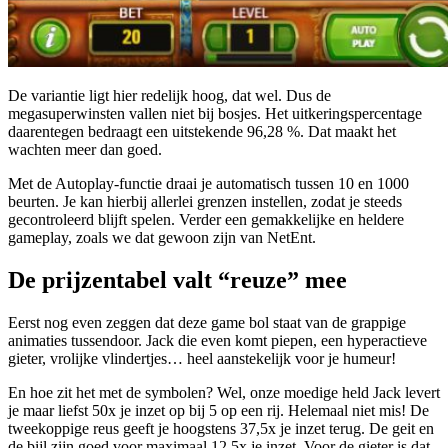
De variantie ligt hier redelijk hoog, dat wel. Dus de
megasuperwinsten vallen niet bij bosjes. Het uitkeringspercentage
daarentegen bedraagt een uitstekende 96,28 %. Dat maakt het
wachten meer dan goed.
Met de Autoplay-functie draai je automatisch tussen 10 en 1000
beurten. Je kan hierbij allerlei grenzen instellen, zodat je steeds
gecontroleerd blijft spelen. Verder een gemakkelijke en heldere
gameplay, zoals we dat gewoon zijn van NetEnt.
De prijzentabel valt “reuze” mee
Eerst nog even zeggen dat deze game bol staat van de grappige
animaties tussendoor. Jack die even komt piepen, een hyperactieve
gieter, vrolijke vlindertjes… heel aanstekelijk voor je humeur!
En hoe zit het met de symbolen? Wel, onze moedige held Jack levert
je maar liefst 50x je inzet op bij 5 op een rij. Helemaal niet mis! De
tweekoppige reus geeft je hoogstens 37,5x je inzet terug. De geit en
de bijl zijn goed voor maximaal 12,5x je inzet. Voor de gieter is dat