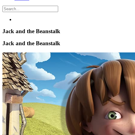
Jack and the Beanstalk
Jack and the Beanstalk