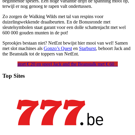
beginnende spelers. Een hoge variantie drijft de spanning mooi op,
terwijl er nog genoeg te rapen valt ondertussen.
Zo zorgen de Walking Wilds met tal van respins voor
duizelingwekkende draaibeurten. En de Bonusronde met
sleutelsymbolen staat garant voor een dolle schattenjacht met wel
600 000 gouden munten in de pot!
Sprookjes bestaan niet? NetEnt bewijst hier mooi van wel! Samen
met slot machines als
Gonzo’s Quest
en
Starburst
, behoort Jack and
the Beanstalk tot de toppers van NetEnt.
stort € 20 en speel Jack and the Beanstalk met € 60
Top Sites