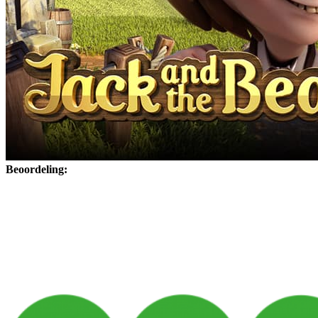
Beoordeling: