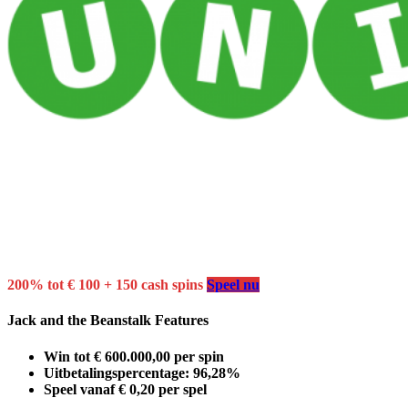
200% tot € 100 + 150 cash spins
Speel nu
Jack and the Beanstalk Features
Win tot € 600.000,00 per spin
Uitbetalingspercentage: 96,28%
Speel vanaf € 0,20 per spel