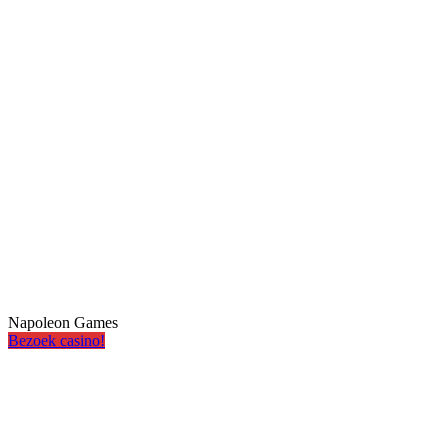
Napoleon Games
Bezoek casino!