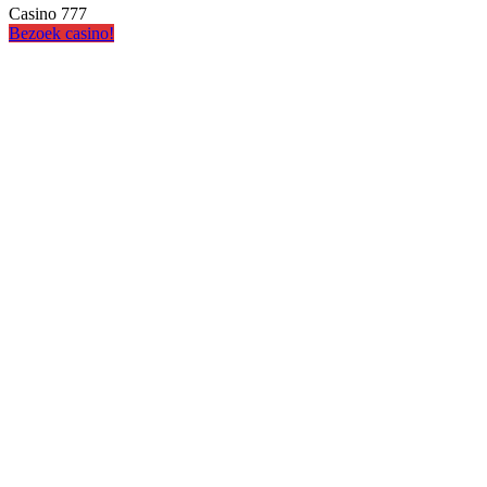
Casino 777
Bezoek casino!