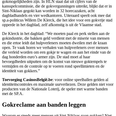
gokmogelijkheden zijn. In HLN staat dat uit cijfers van de
kansspelcommissie, die de gokvergunningen uitreikt, blijkt dat er in
Sint-Niklaas gegokt kan worden in 32 horecazaken, acht
dagbladhandels en vier wedkantoren. Uiteraard speelt ook mee dat
sp.a-politicus Willem De Klerck, die het idee voor een gokvrije stad
opperde in het dagblad, zelf afkomstig is uit de Vlaamse stad.
De Klerck in het dagblad: “We moeten paal en perk stellen aan de
gokindustrie, die bakken geld verdient met de miserie van mensen
en die ertoe leidt dat hulpverleners moeten dweilen met de kraan
open. Te vaak horen we verhalen van hulpverleners over mensen
die verleid worden om een gokje te wagen en aan het einde van de
dag honderden euro’s armer zijn. De stad moet al haar
bevoegdheden uitputten om de komst van nieuwe goktempels te
vermijden en de controle op te voeren rond speellimieten en de
identiteit van gokkers.”
Toevoeging CasinosBelgië.be
: voor online speelhallen gelden al
identiteitscontroles en maximale uurverliezen. Deze gelden niet voor
producten van de Nationale Loterij, de speler met warme banden
met de SP.A.
Gokreclame aan banden leggen
Waarom er steeds meer mensen uit Sint-Niklaas gaan gokken? Niet