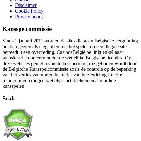
Disclaimer
Cookie Policy
Privacy policy
Kansspelcommissie
Sinds 1 januari 2011 worden de sites die geen Belgische vergunning
hebben gezien als illegaal en met het spelen op een illegale site
betreedt u een overtreding. CasinosBelgië.be linkt enkel naar
websites die opereren onder de wettelijke Belgische licenties. Op
deze websites geniet u van de bescherming die geboden wordt door
de Belgische Kansspelcommissie zoals de controle op de beperking
van het verlies van uur en het tarief van herverdeling.Let op:
minderjarigen mogen wettelijk niet deelnemen aan online
kansspelen.
Seals