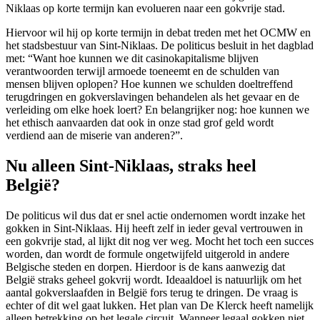
Niklaas op korte termijn kan evolueren naar een gokvrije stad.
Hiervoor wil hij op korte termijn in debat treden met het OCMW en
het stadsbestuur van Sint-Niklaas. De politicus besluit in het dagblad
met: “Want hoe kunnen we dit casinokapitalisme blijven
verantwoorden terwijl armoede toeneemt en de schulden van
mensen blijven oplopen? Hoe kunnen we schulden doeltreffend
terugdringen en gokverslavingen behandelen als het gevaar en de
verleiding om elke hoek loert? En belangrijker nog: hoe kunnen we
het ethisch aanvaarden dat ook in onze stad grof geld wordt
verdiend aan de miserie van anderen?”.
Nu alleen Sint-Niklaas, straks heel
België?
De politicus wil dus dat er snel actie ondernomen wordt inzake het
gokken in Sint-Niklaas. Hij heeft zelf in ieder geval vertrouwen in
een gokvrije stad, al lijkt dit nog ver weg. Mocht het toch een succes
worden, dan wordt de formule ongetwijfeld uitgerold in andere
Belgische steden en dorpen. Hierdoor is de kans aanwezig dat
België straks geheel gokvrij wordt. Ideaaldoel is natuurlijk om het
aantal gokverslaafden in België fors terug te dringen. De vraag is
echter of dit wel gaat lukken. Het plan van De Klerck heeft namelijk
alleen betrekking op het legale circuit. Wanneer legaal gokken niet