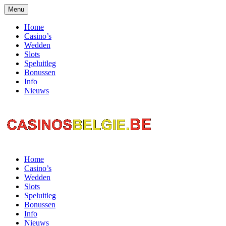
Menu
Home
Casino’s
Wedden
Slots
Speluitleg
Bonussen
Info
Nieuws
Home
Casino’s
Wedden
Slots
Speluitleg
Bonussen
Info
Nieuws