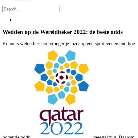
Wedden op de Wereldbeker 2022: de beste odds
Kenners weten het: hoe vroeger je inzet op een sportevenement, hoe
hoger de odds
meestal zijn. Daarom