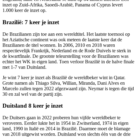
inzet op Zuid-Afrika, Saoedi-Arabië, Panama of Cyprus levert
1.000 keer de inzet op.
Brazilië: 7 keer je inzet
De Brazilianen zijn toe aan een wereldtitel. Het laatste toernooi op
het Aziatische continent was ook meteen de laatste keer dat de
Brazilianen de titel wonnen. In 2006, 2010 en 2018 waren
respectievelijk Frankrijk, Nederland en de Rode Duivels te sterk in
de kwartfinale. De grootste teleurstelling voor de Brazilianen was
echter het WK in eigen land. Toen verloor Brazilië in de halve finale
met 1-7 van Duitsland.
Je wint 7 keer je inzet als Brazilië de wereldbeker wint in Qatar.
Grote namen als Thiago Silva, Willian, Miranda, Dani Alves en
Marcelo zullen tegen 2022 afgezwaard zijn. Neymar is tegen die tijd
30 en zal wel van de partij zijn.
Duitsland 8 keer je inzet
De Duitsers gaan in 2022 proberen hun vijfde wereldbeker te
veroveren. Eerder lukte het in 1954 in Zwitserland, 1974 in eigen
land, 1990 in Italië en 2014 in Brazilië. Daarmee moet de blamage
van 2018 uitgewist worden. Duitsland won slechts één van de drie