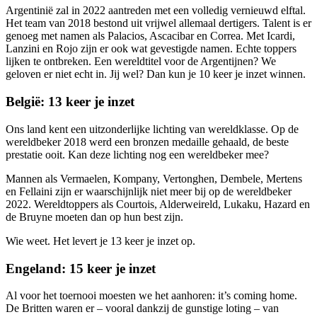
Argentinië zal in 2022 aantreden met een volledig vernieuwd elftal.
Het team van 2018 bestond uit vrijwel allemaal dertigers. Talent is er
genoeg met namen als Palacios, Ascacibar en Correa. Met Icardi,
Lanzini en Rojo zijn er ook wat gevestigde namen. Echte toppers
lijken te ontbreken. Een wereldtitel voor de Argentijnen? We
geloven er niet echt in. Jij wel? Dan kun je 10 keer je inzet winnen.
België: 13 keer je inzet
Ons land kent een uitzonderlijke lichting van wereldklasse. Op de
wereldbeker 2018 werd een bronzen medaille gehaald, de beste
prestatie ooit. Kan deze lichting nog een wereldbeker mee?
Mannen als Vermaelen, Kompany, Vertonghen, Dembele, Mertens
en Fellaini zijn er waarschijnlijk niet meer bij op de wereldbeker
2022. Wereldtoppers als Courtois, Alderweireld, Lukaku, Hazard en
de Bruyne moeten dan op hun best zijn.
Wie weet. Het levert je 13 keer je inzet op.
Engeland: 15 keer je inzet
Al voor het toernooi moesten we het aanhoren: it’s coming home.
De Britten waren er – vooral dankzij de gunstige loting – van