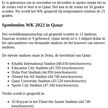
Er is gekomzen om in november en december te spelen omdat het in
de zomer veel te heet is in Qatar. Het kan in de zomer tot 50 graden
worden. Nu wordt het WK gespeeld bij temperaturen rondom de 25
graden.
Speelsteden WK 2022 in Qatar
Het wereldkampioenschap zal gespeeld worden in 12 stadions.
Daarvan worden er 9 gebouwd. Qatar steekt zo’n 3 miljard dollar in
het opwaarderen van bestaande stadions en het bouwen van nieuwe
stadions.
De meeste stadions staan in Doha, de hoofdstad van Qatar:
Khalifa International Stadion (68.030 toeschouwers)
Education City Stadium (45.350 toeschouwers)
Doha Port Stadium (44.950 toeschouwers)
Ahmed bin Ali Stadion (44.740 toeschouwers)
Qatar University Stadium (43.520 toeschouwers)
Sports City Stadium (47.560 toeschouwers).
Verder wordt er gespeeld in:
Al Rayyan in het Thani bin Jassim Stadium (44.740
toeschouwers)