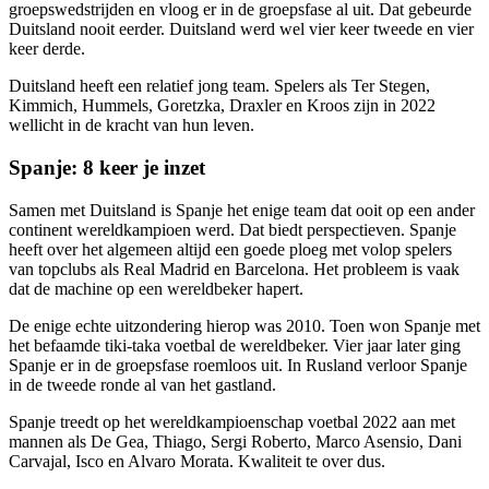
groepswedstrijden en vloog er in de groepsfase al uit. Dat gebeurde
Duitsland nooit eerder. Duitsland werd wel vier keer tweede en vier
keer derde.
Duitsland heeft een relatief jong team. Spelers als Ter Stegen,
Kimmich, Hummels, Goretzka, Draxler en Kroos zijn in 2022
wellicht in de kracht van hun leven.
Spanje: 8 keer je inzet
Samen met Duitsland is Spanje het enige team dat ooit op een ander
continent wereldkampioen werd. Dat biedt perspectieven. Spanje
heeft over het algemeen altijd een goede ploeg met volop spelers
van topclubs als Real Madrid en Barcelona. Het probleem is vaak
dat de machine op een wereldbeker hapert.
De enige echte uitzondering hierop was 2010. Toen won Spanje met
het befaamde tiki-taka voetbal de wereldbeker. Vier jaar later ging
Spanje er in de groepsfase roemloos uit. In Rusland verloor Spanje
in de tweede ronde al van het gastland.
Spanje treedt op het wereldkampioenschap voetbal 2022 aan met
mannen als De Gea, Thiago, Sergi Roberto, Marco Asensio, Dani
Carvajal, Isco en Alvaro Morata. Kwaliteit te over dus.