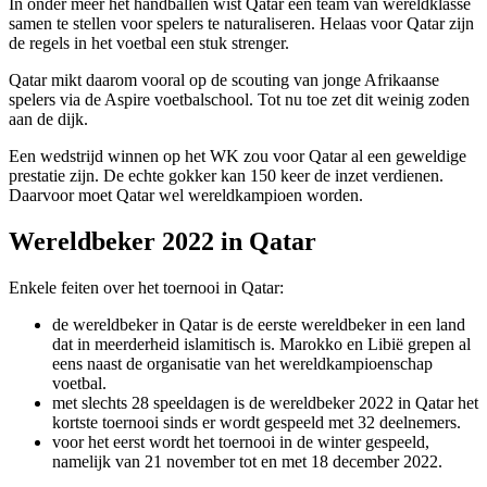
In onder meer het handballen wist Qatar een team van wereldklasse
samen te stellen voor spelers te naturaliseren. Helaas voor Qatar zijn
de regels in het voetbal een stuk strenger.
Qatar mikt daarom vooral op de scouting van jonge Afrikaanse
spelers via de Aspire voetbalschool. Tot nu toe zet dit weinig zoden
aan de dijk.
Een wedstrijd winnen op het WK zou voor Qatar al een geweldige
prestatie zijn. De echte gokker kan 150 keer de inzet verdienen.
Daarvoor moet Qatar wel wereldkampioen worden.
Wereldbeker 2022 in Qatar
Enkele feiten over het toernooi in Qatar:
de wereldbeker in Qatar is de eerste wereldbeker in een land
dat in meerderheid islamitisch is. Marokko en Libië grepen al
eens naast de organisatie van het wereldkampioenschap
voetbal.
met slechts 28 speeldagen is de wereldbeker 2022 in Qatar het
kortste toernooi sinds er wordt gespeeld met 32 deelnemers.
voor het eerst wordt het toernooi in de winter gespeeld,
namelijk van 21 november tot en met 18 december 2022.