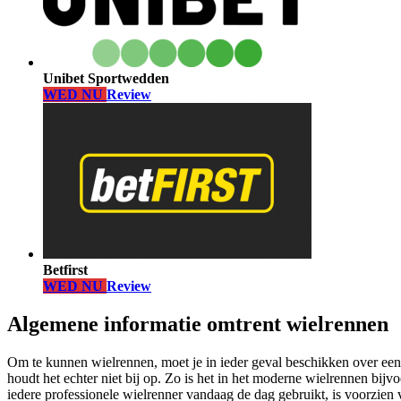
Unibet Sportwedden
WED NU
Review
Betfirst
WED NU
Review
Algemene informatie omtrent wielrennen
Om te kunnen wielrennen, moet je in ieder geval beschikken over een 
houdt het echter niet bij op. Zo is het in het moderne wielrennen bij
iedere professionele wielrenner vandaag de dag gebruikt, is voorzien