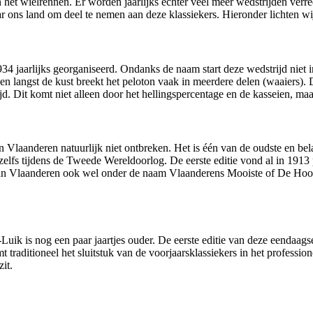
n het wielrennen. Er worden jaarlijks echter veel meer wedstrijden ver
 ons land om deel te nemen aan deze klassiekers. Hieronder lichten wij 
jaarlijks georganiseerd. Ondanks de naam start deze wedstrijd niet in 
 langst de kust breekt het peloton vaak in meerdere delen (waaiers).
 Dit komt niet alleen door het hellingspercentage en de kasseien, maar
laanderen natuurlijk niet ontbreken. Het is één van de oudste en bel
 zelfs tijdens de Tweede Wereldoorlog. De eerste editie vond al in 19
an Vlaanderen ook wel onder de naam Vlaanderens Mooiste of De Hoogm
uik is nog een paar jaartjes ouder. De eerste editie van deze eendaags
raditioneel het sluitstuk van de voorjaarsklassiekers in het professio
it.