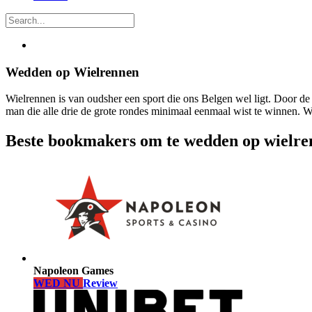
Wedden op Wielrennen
Wielrennen is van oudsher een sport die ons Belgen wel ligt. Door de
man die alle drie de grote rondes minimaal eenmaal wist te winnen. 
Beste bookmakers om te wedden op wielre
Napoleon Games
WED NU
Review