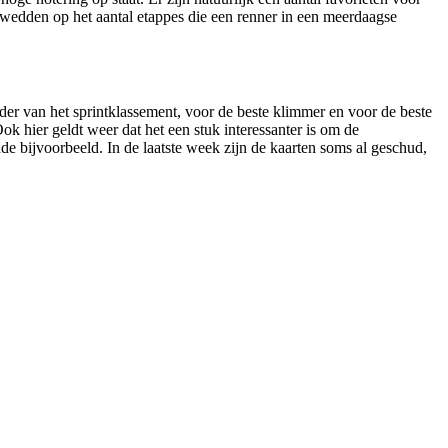
wedden op het aantal etappes die een renner in een meerdaagse
eider van het sprintklassement, voor de beste klimmer en voor de beste
k hier geldt weer dat het een stuk interessanter is om de
nde bijvoorbeeld. In de laatste week zijn de kaarten soms al geschud,