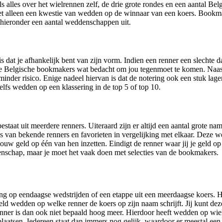
 alles over het wielrennen zelf, de drie grote rondes en een aantal Bel
niet alleen een kwestie van wedden op de winnaar van een koers. Boo
 hieronder een aantal weddenschappen uit.
 dat je afhankelijk bent van zijn vorm. Indien een renner een slechte d
 de Belgische bookmakers wat bedacht om jou tegenmoet te komen. Naas
minder risico. Enige nadeel hiervan is dat de notering ook een stuk lag
lfs wedden op een klassering in de top 5 of top 10.
estaat uit meerdere renners. Uiteraard zijn er altijd een aantal grote
ies van bekende renners en favorieten in vergelijking met elkaar. De
 jouw geld op één van hen inzetten. Eindigt de renner waar jij je geld o
denschap, maar je moet het vaak doen met selecties van de bookmakers.
 op eendaagse wedstrijden of een etappe uit een meerdaagse koers. H
eeld wedden op welke renner de koers op zijn naam schrijft. Jij kunt de
nner is dan ook niet bepaald hoog meer. Hierdoor heeft wedden op wielre
tsen. Iedereen staat dan immers nog gelijk, waardoor er meestal een ho