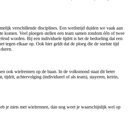
elijk verschillende disciplines. Een wedstrijd duiden we vaak aan
ish te komen. Veel ploegen stellen een team samen rondom één of twee
end worden. Bij een individuele tijdrit is het de bedoeling dat een
et tegen elkaar op. Ook hier geldt dat de ploeg die de snelste tijd
 duren.
n ook wielrennen op de baan. In de volksmond staat dit beter
ijdrit, achtervolging (individueel of als team), stayeren, keirin,
eb je niets met wielrennen, dan nog weet je waarschijnlijk wel op