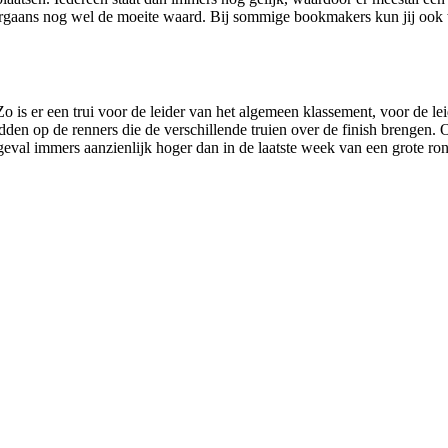
orgaans nog wel de moeite waard. Bij sommige bookmakers kun jij ook 
 Zo is er een trui voor de leider van het algemeen klassement, voor de l
n op de renners die de verschillende truien over de finish brengen. Oo
 geval immers aanzienlijk hoger dan in de laatste week van een grote ro