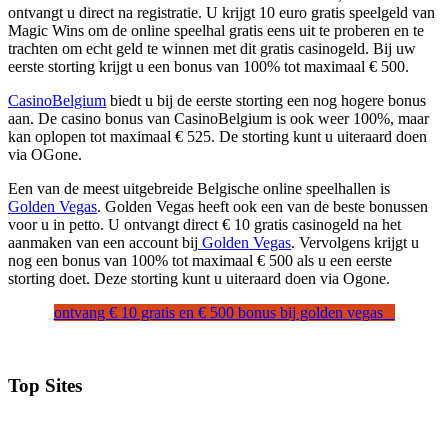
ontvangt u direct na registratie. U krijgt 10 euro gratis speelgeld van
Magic Wins om de online speelhal gratis eens uit te proberen en te
trachten om echt geld te winnen met dit gratis casinogeld. Bij uw
eerste storting krijgt u een bonus van 100% tot maximaal € 500.
CasinoBelgium
biedt u bij de eerste storting een nog hogere bonus
aan. De casino bonus van CasinoBelgium is ook weer 100%, maar
kan oplopen tot maximaal € 525. De storting kunt u uiteraard doen
via OGone.
Een van de meest uitgebreide Belgische online speelhallen is
Golden Vegas
. Golden Vegas heeft ook een van de beste bonussen
voor u in petto. U ontvangt direct € 10 gratis casinogeld na het
aanmaken van een account bij
Golden Vegas
. Vervolgens krijgt u
nog een bonus van 100% tot maximaal € 500 als u een eerste
storting doet. Deze storting kunt u uiteraard doen via Ogone.
ontvang € 10 gratis en € 500 bonus bij golden vegas
Top Sites