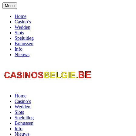
Menu
Home
Casino’s
Wedden
Slots
Speluitleg
Bonussen
Info
Nieuws
Home
Casino’s
Wedden
Slots
Speluitleg
Bonussen
Info
Nieuws