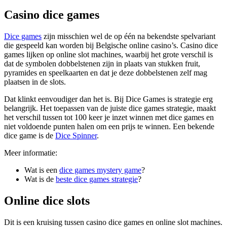
Casino dice games
Dice games
zijn misschien wel de op één na bekendste spelvariant
die gespeeld kan worden bij Belgische online casino’s. Casino dice
games lijken op online slot machines, waarbij het grote verschil is
dat de symbolen dobbelstenen zijn in plaats van stukken fruit,
pyramides en speelkaarten en dat je deze dobbelstenen zelf mag
plaatsen in de slots.
Dat klinkt eenvoudiger dan het is. Bij Dice Games is strategie erg
belangrijk. Het toepassen van de juiste dice games strategie, maakt
het verschil tussen tot 100 keer je inzet winnen met dice games en
niet voldoende punten halen om een prijs te winnen. Een bekende
dice game is de
Dice Spinner
.
Meer informatie:
Wat is een
dice games mystery game
?
Wat is de
beste dice games strategie
?
Online dice slots
Dit is een kruising tussen casino dice games en online slot machines.