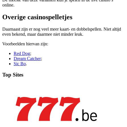
online.
Overige casinospelletjes
Daarnaast zijn er nog veel meer kaart- en dobbelspellen. Niet altijd
even bekend, maar daarmee niet minder leuk.
Voorbeelden hiervan zijn:
Red Dog
;
Dream Catcher
;
Sic Bo
.
Top Sites