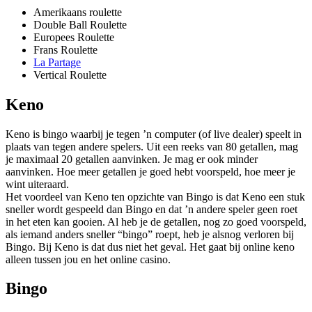
Amerikaans roulette
Double Ball Roulette
Europees Roulette
Frans Roulette
La Partage
Vertical Roulette
Keno
Keno is bingo waarbij je tegen ’n computer (of live dealer) speelt in
plaats van tegen andere spelers. Uit een reeks van 80 getallen, mag
je maximaal 20 getallen aanvinken. Je mag er ook minder
aanvinken. Hoe meer getallen je goed hebt voorspeld, hoe meer je
wint uiteraard.
Het voordeel van Keno ten opzichte van Bingo is dat Keno een stuk
sneller wordt gespeeld dan Bingo en dat ’n andere speler geen roet
in het eten kan gooien. Al heb je de getallen, nog zo goed voorspeld,
als iemand anders sneller “bingo” roept, heb je alsnog verloren bij
Bingo. Bij Keno is dat dus niet het geval. Het gaat bij online keno
alleen tussen jou en het online casino.
Bingo