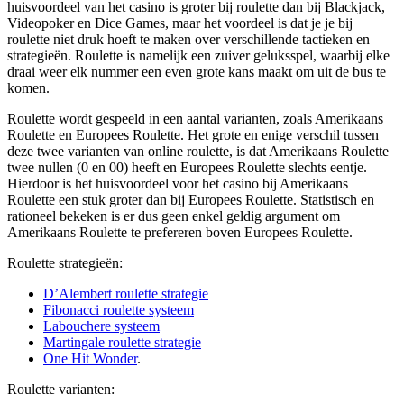
huisvoordeel van het casino is groter bij roulette dan bij Blackjack,
Videopoker en Dice Games, maar het voordeel is dat je je bij
roulette niet druk hoeft te maken over verschillende tactieken en
strategieën. Roulette is namelijk een zuiver geluksspel, waarbij elke
draai weer elk nummer een even grote kans maakt om uit de bus te
komen.
Roulette wordt gespeeld in een aantal varianten, zoals Amerikaans
Roulette en Europees Roulette. Het grote en enige verschil tussen
deze twee varianten van online roulette, is dat Amerikaans Roulette
twee nullen (0 en 00) heeft en Europees Roulette slechts eentje.
Hierdoor is het huisvoordeel voor het casino bij Amerikaans
Roulette een stuk groter dan bij Europees Roulette. Statistisch en
rationeel bekeken is er dus geen enkel geldig argument om
Amerikaans Roulette te prefereren boven Europees Roulette.
Roulette strategieën:
D’Alembert roulette strategie
Fibonacci roulette systeem
Labouchere systeem
Martingale roulette strategie
One Hit Wonder
.
Roulette varianten: