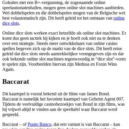
Goksites met een B+-vergunning, de zogenaamde online
speelautomatenhallen, mogen geen online slot machines aanbieden.
Wel dobbelspelen en die dobbelspelen mogen van de Belgische wet
best volautomatisch zijn. Dit heeft geleid tot het ontstaan van
online
dice slots
.
Online dice slots werken exact hetzelfde als online slot machines. Er
komt dus geen tactiek bij kijken en je hoeft ook niet na te denken
over een strategie. Steeds meer ontwikkelaars van online casino
spellen begeven zich op de markt van de dice slots. Dit heeft ertoe
geleid dat dice slots steeds aantrekkelijker vormgegeven zijn en dat
ook bekende online slot machines tegenwoordig in “dice slot”-vorm
te spelen zijn. Voorbeelden hiervan zijn Medusa en Foxin Wins
Again.
Baccarat
Dit kaartspel is vooral bekend uit de films van James Bond.
Baccarat is namelijk het favoriete kaartspel van Geheim Agent 007.
Tijdens de veelvuldige casinobezoekjes van Bond in zijn films, was
hij vrijwel altijd te vinden aan de speeltafel waar Baccarat werd
gespeeld.
Baccarat – of
Punto Banco
, dat een variant is van Baccarat – kan