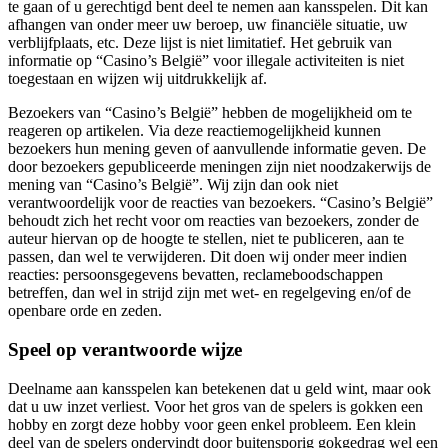
te gaan of u gerechtigd bent deel te nemen aan kansspelen. Dit kan
afhangen van onder meer uw beroep, uw financiële situatie, uw
verblijfplaats, etc. Deze lijst is niet limitatief. Het gebruik van
informatie op “Casino’s België” voor illegale activiteiten is niet
toegestaan en wijzen wij uitdrukkelijk af.
Bezoekers van “Casino’s België” hebben de mogelijkheid om te
reageren op artikelen. Via deze reactiemogelijkheid kunnen
bezoekers hun mening geven of aanvullende informatie geven. De
door bezoekers gepubliceerde meningen zijn niet noodzakerwijs de
mening van “Casino’s België”. Wij zijn dan ook niet
verantwoordelijk voor de reacties van bezoekers. “Casino’s België”
behoudt zich het recht voor om reacties van bezoekers, zonder de
auteur hiervan op de hoogte te stellen, niet te publiceren, aan te
passen, dan wel te verwijderen. Dit doen wij onder meer indien
reacties: persoonsgegevens bevatten, reclameboodschappen
betreffen, dan wel in strijd zijn met wet- en regelgeving en/of de
openbare orde en zeden.
Speel op verantwoorde wijze
Deelname aan kansspelen kan betekenen dat u geld wint, maar ook
dat u uw inzet verliest. Voor het gros van de spelers is gokken een
hobby en zorgt deze hobby voor geen enkel probleem. Een klein
deel van de spelers ondervindt door buitensporig gokgedrag wel een