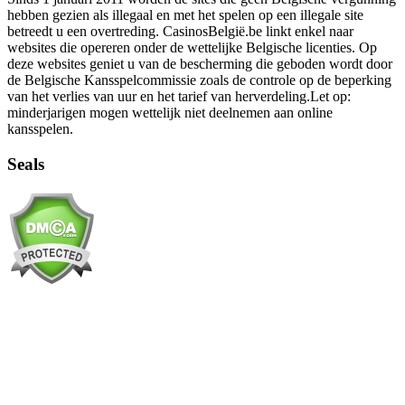
hebben gezien als illegaal en met het spelen op een illegale site
betreedt u een overtreding. CasinosBelgië.be linkt enkel naar
websites die opereren onder de wettelijke Belgische licenties. Op
deze websites geniet u van de bescherming die geboden wordt door
de Belgische Kansspelcommissie zoals de controle op de beperking
van het verlies van uur en het tarief van herverdeling.Let op:
minderjarigen mogen wettelijk niet deelnemen aan online
kansspelen.
Seals