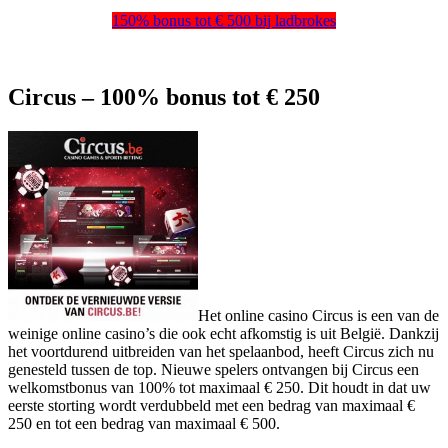
150% bonus tot € 500 bij ladbrokes
Circus – 100% bonus tot € 250
Het online casino Circus is een van de
weinige online casino’s die ook echt afkomstig is uit België. Dankzij
het voortdurend uitbreiden van het spelaanbod, heeft Circus zich nu
genesteld tussen de top. Nieuwe spelers ontvangen bij Circus een
welkomstbonus van 100% tot maximaal € 250. Dit houdt in dat uw
eerste storting wordt verdubbeld met een bedrag van maximaal €
250 en tot een bedrag van maximaal € 500.