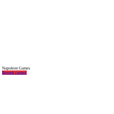
Napoleon Games
Bezoek casino!