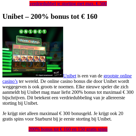
verdriedubbel je storting met max. € 500
Unibet – 200% bonus tot € 160
Unibet
is een van de
grootste online
casino’s
ter wereld. De online casino bonus die door Unibet wordt
weggegeven is ook groots te noemen. Elke nieuwe speler die zich
aanmeldt bij Unibet mag maar liefst 200% bonus tot maximaal € 300
bijschrijven. Dit betekent een verdriedubbeling van je allereerste
storting bij Unibet.
Je krijgt niet alleen maximaal € 300 bonusgeld. Je krijgt ook 20
gratis spins voor Starburst bij je eerste storting bij Unibet.
200% bonus tot € 160 en 150 gratis spins