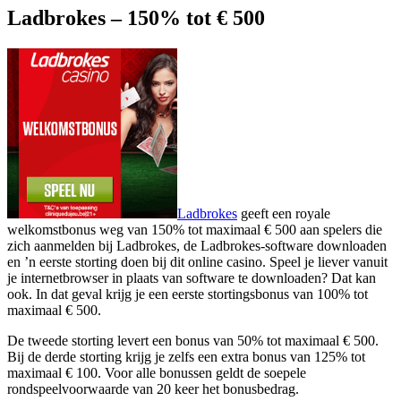
Ladbrokes – 150% tot € 500
Ladbrokes
geeft een royale
welkomstbonus weg van 150% tot maximaal € 500 aan spelers die
zich aanmelden bij Ladbrokes, de Ladbrokes-software downloaden
en ’n eerste storting doen bij dit online casino. Speel je liever vanuit
je internetbrowser in plaats van software te downloaden? Dat kan
ook. In dat geval krijg je een eerste stortingsbonus van 100% tot
maximaal € 500.
De tweede storting levert een bonus van 50% tot maximaal € 500.
Bij de derde storting krijg je zelfs een extra bonus van 125% tot
maximaal € 100. Voor alle bonussen geldt de soepele
rondspeelvoorwaarde van 20 keer het bonusbedrag.