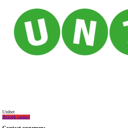
Unibet
Bezoek casino!
Contact opnemen: