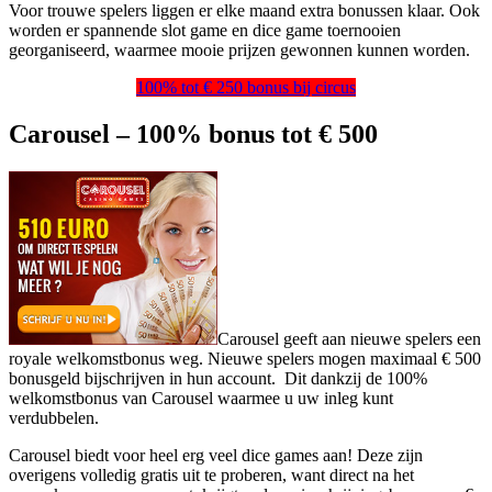
Voor trouwe spelers liggen er elke maand extra bonussen klaar. Ook
worden er spannende slot game en dice game toernooien
georganiseerd, waarmee mooie prijzen gewonnen kunnen worden.
100% tot € 250 bonus bij circus
Carousel – 100% bonus tot € 500
Carousel geeft aan nieuwe spelers een
royale welkomstbonus weg. Nieuwe spelers mogen maximaal € 500
bonusgeld bijschrijven in hun account. Dit dankzij de 100%
welkomstbonus van Carousel waarmee u uw inleg kunt
verdubbelen.
Carousel biedt voor heel erg veel dice games aan! Deze zijn
overigens volledig gratis uit te proberen, want direct na het