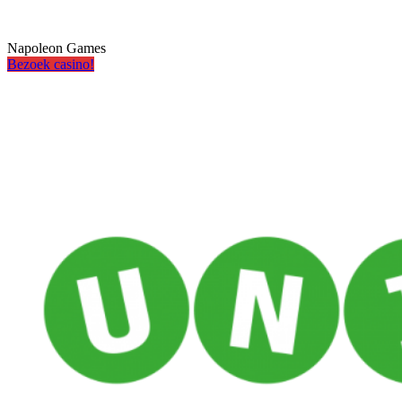
Napoleon Games
Bezoek casino!