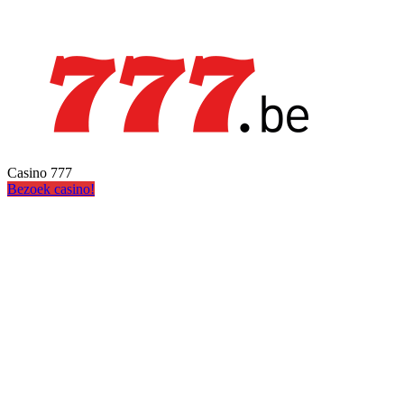
Casino 777
Bezoek casino!