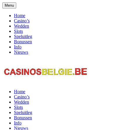
Menu
Home
Casino’s
Wedden
Slots
Speluitleg
Bonussen
Info
Nieuws
Home
Casino’s
Wedden
Slots
Speluitleg
Bonussen
Info
Nieuws