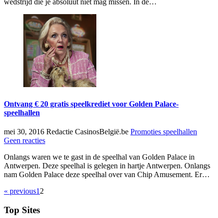
wedstrijd die je absoluut niet mag missen. In de…
Ontvang € 20 gratis speelkrediet voor Golden Palace-
speelhallen
mei 30, 2016
Redactie CasinosBelgië.be
Promoties speelhallen
Geen reacties
Onlangs waren we te gast in de speelhal van Golden Palace in
Antwerpen. Deze speelhal is gelegen in hartje Antwerpen. Onlangs
nam Golden Palace deze speelhal over van Chip Amusement. Er…
« previous
1
2
Top Sites