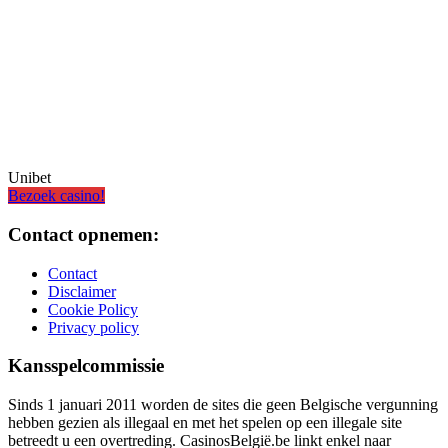
Unibet
Bezoek casino!
Contact opnemen:
Contact
Disclaimer
Cookie Policy
Privacy policy
Kansspelcommissie
Sinds 1 januari 2011 worden de sites die geen Belgische vergunning
hebben gezien als illegaal en met het spelen op een illegale site
betreedt u een overtreding. CasinosBelgië.be linkt enkel naar