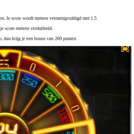
ken. Je score wordt meteen vermenigvuldigd met 1.5
 je score meteen verdubbeld.
en, dan krijg je een bonus van 200 punten.