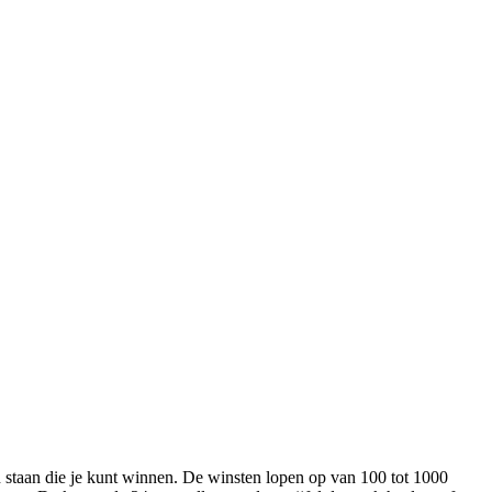
n staan die je kunt winnen. De winsten lopen op van 100 tot 1000