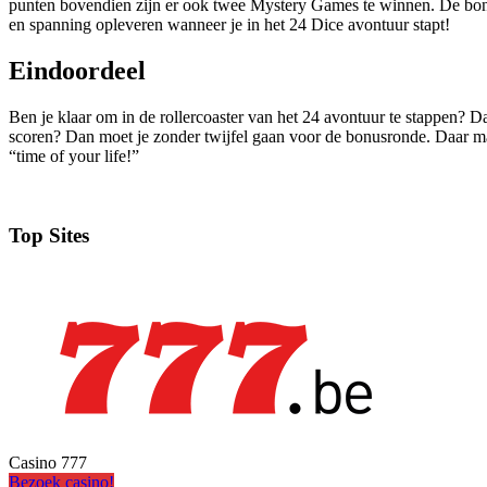
punten bovendien zijn er ook twee Mystery Games te winnen. De bonu
en spanning opleveren wanneer je in het 24 Dice avontuur stapt!
Eindoordeel
Ben je klaar om in de rollercoaster van het 24 avontuur te stappen? D
scoren? Dan moet je zonder twijfel gaan voor de bonusronde. Daar ma
“time of your life!”
Top Sites
Casino 777
Bezoek casino!