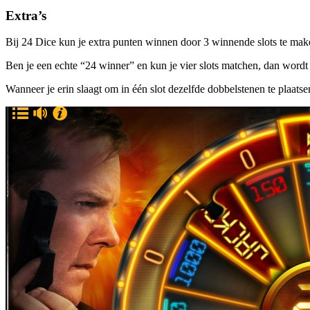
Extra’s
Bij 24 Dice kun je extra punten winnen door 3 winnende slots te ma
Ben je een echte “24 winner” en kun je vier slots matchen, dan wordt
Wanneer je erin slaagt om in één slot dezelfde dobbelstenen te plaats