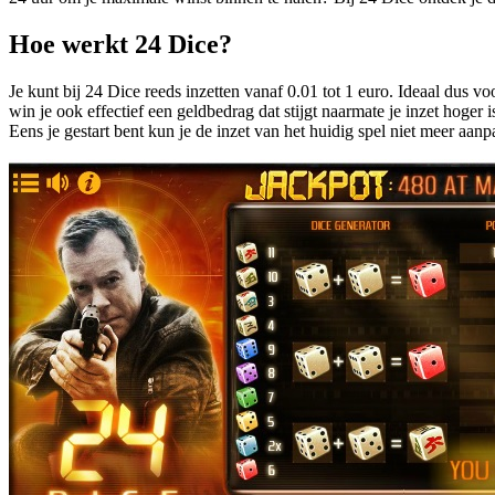
Hoe werkt 24 Dice?
Je kunt bij 24 Dice reeds inzetten vanaf 0.01 tot 1 euro. Ideaal dus
win je ook effectief een geldbedrag dat stijgt naarmate je inzet hoge
Eens je gestart bent kun je de inzet van het huidig spel niet meer aanpa