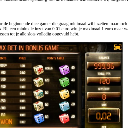
 voor de beginnende dice gamer die graag minimaal wil inzetten maar toc
r is. Bij een minimale inzet van 0.01 euro win je maximaal 1 euro maar w
ssen tot je alle slots volledig opgevuld hebt.