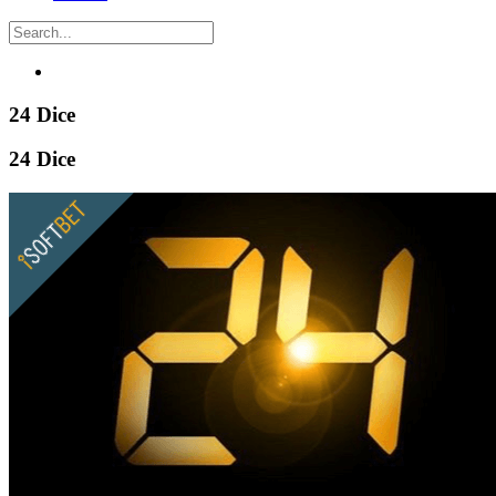
24 Dice
24 Dice