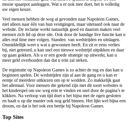
mooie spaarpot aanleggen. Wat u er ook mee doet, het is volledig
uw eigen keuze.
Veel mensen hebben de weg al gevonden naar Napoleon Games,
niet alleen naar één van hun vestigingen, maar uiteraard ook naar de
website. De reclame werkt natuurlijk goed en daarom maken veel
mensen zich lid op deze site. Ook door de handige live functie kan u
alles real time mee volgen. Standen van wedstrijden en uitslagen.
Onmiddellijk weet u wat u gewonnen heeft. En zit er eens verlies
bij, niet getreurd, u kan snel een nieuwe wedstrijd uitpikken en daar
op gaan gokken. Als u er een goede strategie op uitwerkt, kan u
meer geld overhouden dan dat u erin zal steken.
De registratie op Napoleon Games is zo achter de rug en dan kan u
beginnen spelen. De wedstrijden zijn al aan de gang en u kan er
eentje of meerdere uitkiezen om op te wedden. Zo makkelijk gaat
het allemaal. Voor mensen die gekend zijn met dit soort websites is
het kinderspel om uw weg erin te vinden en snel door de pagina’s te
klikken. Na verloop van tijd doet u het bijna met de ogen gesloten
en haalt u op die manier ook nog geld binnen. Het lijkt wel bijna een
droom, en dat is het ook een beetje bij Napoleon Games.
Top Sites