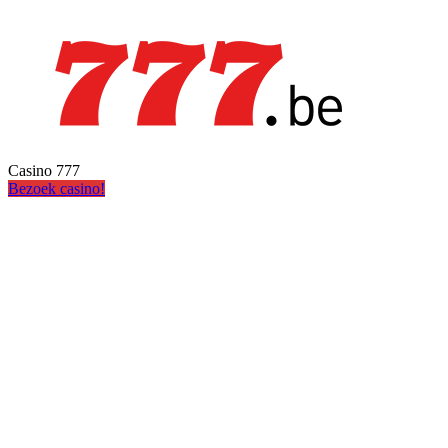
Casino 777
Bezoek casino!