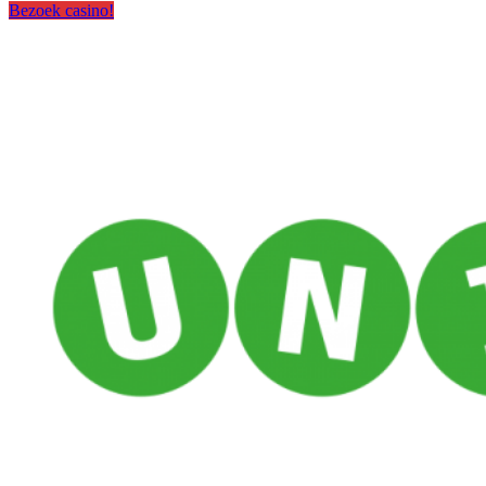
Bezoek casino!