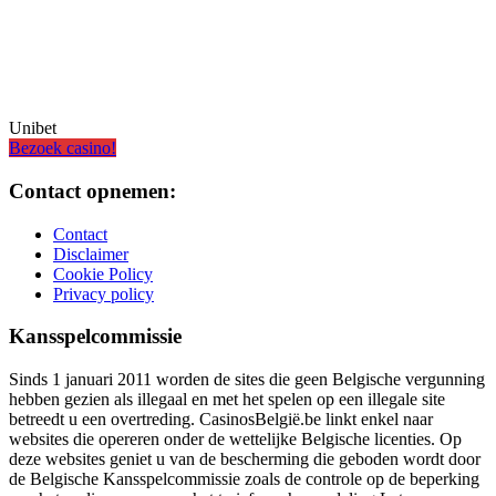
Unibet
Bezoek casino!
Contact opnemen:
Contact
Disclaimer
Cookie Policy
Privacy policy
Kansspelcommissie
Sinds 1 januari 2011 worden de sites die geen Belgische vergunning
hebben gezien als illegaal en met het spelen op een illegale site
betreedt u een overtreding. CasinosBelgië.be linkt enkel naar
websites die opereren onder de wettelijke Belgische licenties. Op
deze websites geniet u van de bescherming die geboden wordt door
de Belgische Kansspelcommissie zoals de controle op de beperking