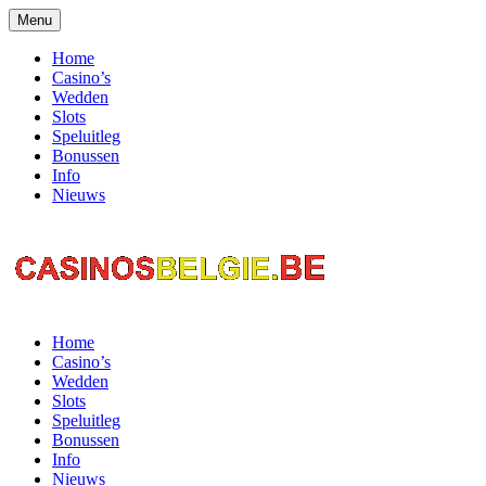
Menu
Home
Casino’s
Wedden
Slots
Speluitleg
Bonussen
Info
Nieuws
Home
Casino’s
Wedden
Slots
Speluitleg
Bonussen
Info
Nieuws