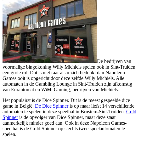
De bedrijven van
voormalige bingokoning Willy Michiels spelen ook in Sint-Truiden
een grote rol. Dat is niet raar als u zich bedenkt dan Napoleon
Games ooit is opgericht door deze zelfde Willy Michiels. Alle
automaten in de Gambling Lounge in Sint-Truiden zijn afkomstig
van Eurautomat en WiMi Gaming, bedrijven van Michiels.
Het populairst is de Dice Spinner. Dit is de meest gespeelde dice
game in België.
De Dice Spinner
is op maar liefst 14 verschillende
automaten te spelen in deze speelhal in Brustem-Sint-Truiden.
Gold
Spinner
is de opvolger van Dice Spinner, maar deze staat
aanmerkelijk minder goed aan. Ook in deze Napoleon Games-
speelhal is de Gold Spinner op slechts twee speelautomaten te
spelen.