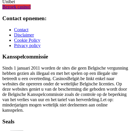
Unibet
Bezoek casino!
Contact opnemen:
Contact
Disclaimer
Cookie Policy
Privacy policy
Kansspelcommissie
Sinds 1 januari 2011 worden de sites die geen Belgische vergunning
hebben gezien als illegaal en met het spelen op een illegale site
betreedt u een overtreding. CasinosBelgië.be linkt enkel naar
websites die opereren onder de wettelijke Belgische licenties. Op
deze websites geniet u van de bescherming die geboden wordt door
de Belgische Kansspelcommissie zoals de controle op de beperking
van het verlies van uur en het tarief van herverdeling.Let op:
minderjarigen mogen wettelijk niet deelnemen aan online
kansspelen.
Seals