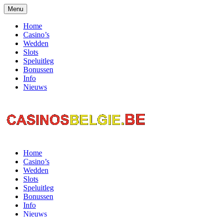
Menu
Home
Casino’s
Wedden
Slots
Speluitleg
Bonussen
Info
Nieuws
Home
Casino’s
Wedden
Slots
Speluitleg
Bonussen
Info
Nieuws