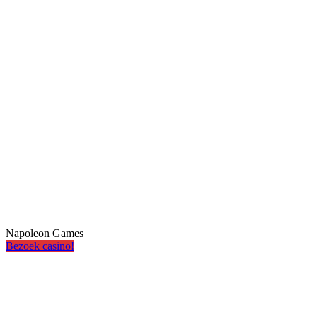
Napoleon Games
Bezoek casino!