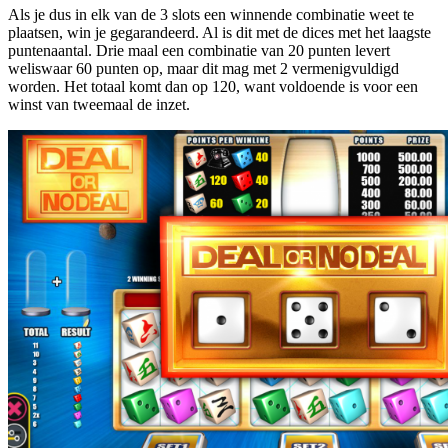
Als je dus in elk van de 3 slots een winnende combinatie weet te
plaatsen, win je gegarandeerd. Al is dit met de dices met het laagste
puntenaantal. Drie maal een combinatie van 20 punten levert
weliswaar 60 punten op, maar dit mag met 2 vermenigvuldigd
worden. Het totaal komt dan op 120, want voldoende is voor een
winst van tweemaal de inzet.