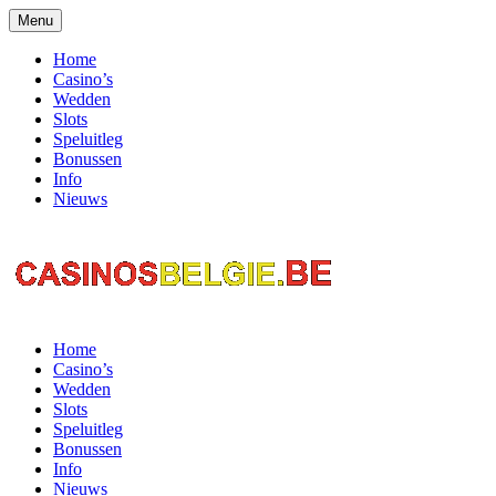
Menu
Home
Casino’s
Wedden
Slots
Speluitleg
Bonussen
Info
Nieuws
Home
Casino’s
Wedden
Slots
Speluitleg
Bonussen
Info
Nieuws