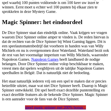
spel waarbij 100 punten voldoende is om 100 keer uw inzet te
winnen. Eerst moet u echter wel 100 punten bij elkaar zien te
sprokkelen in deze Mystery Game.
Magic Spinner: het eindoordeel
De Dice Spinner staat dan eindelijk online. Vaak krijgen we vragen
waarom Dice Spinner online amper te vinden is. De reden hiervan is
dat de rechten van de Dice Spinner bij Wimi Gaming liggen. Dit is
een speelautomatenbedrijf dat voorheen in handen was van Willy
Michiels en nu is overgenomen door Waterland. Waterland bezit ook
de rest van het voormalige imperium van Willy Michiels, waaronder
Napoleon Games.
Napoleon Games
heeft landbased de nodige
belangen. Door Dice Spinner online volop beschikbaar te maken,
vreest men dat spelers wegblijven uit de talrijke Napoleon Games
speelhallen in België. Dat is natuurlijk niet de bedoeling.
Het staat natuurlijk iederen vrij om een spel te maken dat er precies
hetzelfde uitziet, maar wat niet Dice Spinner heeft. Daarop is Magic
Spinner ontwikkeld. Dit spel heeft exact dezelfde puntentelling en
exact dezelfde features als de bekende Dice Spinner. Magic Spinner
is een aanrader voor de fans van de Dice Spinner.
speel magic spinner met 200% bonus