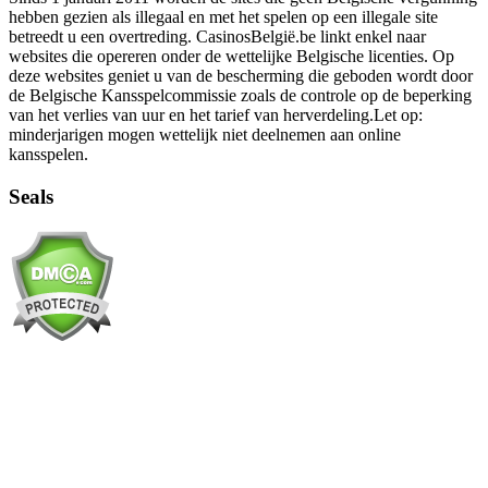
hebben gezien als illegaal en met het spelen op een illegale site
betreedt u een overtreding. CasinosBelgië.be linkt enkel naar
websites die opereren onder de wettelijke Belgische licenties. Op
deze websites geniet u van de bescherming die geboden wordt door
de Belgische Kansspelcommissie zoals de controle op de beperking
van het verlies van uur en het tarief van herverdeling.Let op:
minderjarigen mogen wettelijk niet deelnemen aan online
kansspelen.
Seals