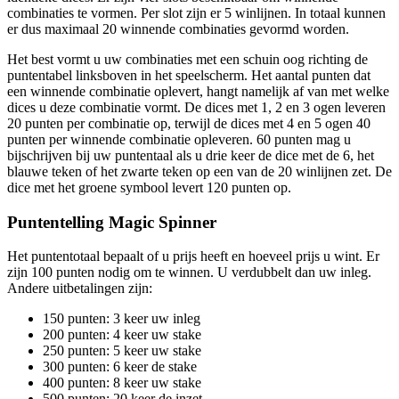
combinaties te vormen. Per slot zijn er 5 winlijnen. In totaal kunnen
er dus maximaal 20 winnende combinaties gevormd worden.
Het best vormt u uw combinaties met een schuin oog richting de
puntentabel linksboven in het speelscherm. Het aantal punten dat
een winnende combinatie oplevert, hangt namelijk af van met welke
dices u deze combinatie vormt. De dices met 1, 2 en 3 ogen leveren
20 punten per combinatie op, terwijl de dices met 4 en 5 ogen 40
punten per winnende combinatie opleveren. 60 punten mag u
bijschrijven bij uw puntentaal als u drie keer de dice met de 6, het
blauwe teken of het zwarte teken op een van de 20 winlijnen zet. De
dice met het groene symbool levert 120 punten op.
Puntentelling Magic Spinner
Het puntentotaal bepaalt of u prijs heeft en hoeveel prijs u wint. Er
zijn 100 punten nodig om te winnen. U verdubbelt dan uw inleg.
Andere uitbetalingen zijn:
150 punten: 3 keer uw inleg
200 punten: 4 keer uw stake
250 punten: 5 keer uw stake
300 punten: 6 keer de stake
400 punten: 8 keer uw stake
500 punten: 20 keer de inzet