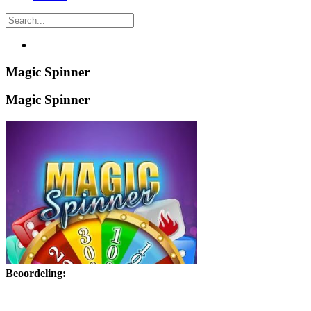
Magic Spinner
Magic Spinner
Beoordeling: