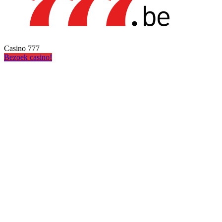
Casino 777
Bezoek casino!