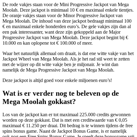
De rode vakjes staan voor de Mini Progressive Jackpot van Mega
Moolah. Deze jackpot is minimaal 10 € en maximaal enkele tientjes.
De oranje vakjes staan voor de Minor Progressive Jackpot van
Mega Moolah. De inhoud van deze jackpot bedraagt minimaal 100
€ en maximaal enkele honderden euro’s. De gele vakjes zijn dan al
een pak interessanter, want deze zijn gekoppeld aan de Major
Progressive Jackpot van Mega Moolah. Deze jackpot begint bij €
10.000 en kan oplopene tot € 100.000 of meer.
Waar het natuurlijk allemaal om draait, is dat ene witte vakje van het
Jackpot Wheel van Mega Moolah. Als je het rad stil weet te zetten
met de wijzer op dit witte vakje ben je miljonair. Je wint dan
namelijk de Mega Progressive Jackpot van Mega Moolah.
Deze jackpot is altijd goed voor enkele miljoenen euro’s!
Wat is er verder nog te beleven op de
Mega Moolah gokkast?
Los van de jackpot kan er tot maximaal 225.000 credits gewonnen
worden op deze gokkast. Dat is met een creditwaarde van € 0,05
maximaal € 11.250 per draai. Dit bedrag is te winnen tijdens de free
spins bonus game. Naast de Jackpot Bonus Game, is er namelijk
ook nog een Free Spins Bonus Game. Je speelt deze bonusgame vrij