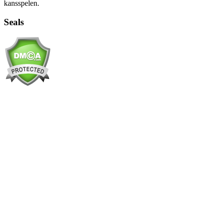
kansspelen.
Seals