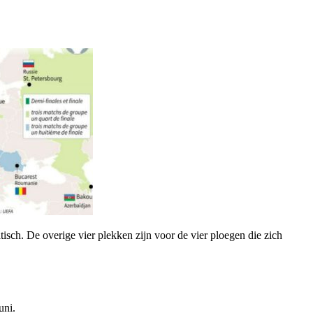
sch. De overige vier plekken zijn voor de vier ploegen die zich
uni.