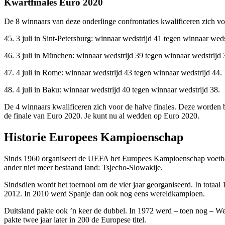
Kwartfinales Euro 2020
De 8 winnaars van deze onderlinge confrontaties kwalificeren zich v
45. 3 juli in Sint-Petersburg: winnaar wedstrijd 41 tegen winnaar weds
46. 3 juli in München: winnaar wedstrijd 39 tegen winnaar wedstrijd 
47. 4 juli in Rome: winnaar wedstrijd 43 tegen winnaar wedstrijd 44.
48. 4 juli in Baku: winnaar wedstrijd 40 tegen winnaar wedstrijd 38.
De 4 winnaars kwalificeren zich voor de halve finales. Deze worden bei
de finale van Euro 2020. Je kunt nu al wedden op Euro 2020.
Historie Europees Kampioenschap
Sinds 1960 organiseert de UEFA het Europees Kampioenschap voetbal.
ander niet meer bestaand land: Tsjecho-Slowakije.
Sindsdien wordt het toernooi om de vier jaar georganiseerd. In totaal
2012. In 2010 werd Spanje dan ook nog eens wereldkampioen.
Duitsland pakte ook ’n keer de dubbel. In 1972 werd – toen nog – W
pakte twee jaar later in 200 de Europese titel.