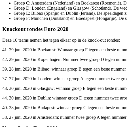
Groep C: Amsterdam (Nederland) en Boekarest (Roemenië). De 
Groep D: Londen (Engeland) en Glasgow (Schotland). De wedstr
Groep E: Bilbao (Spanje) en Dublin (Ierland). De speeldagen zij
Groep F: München (Duitsland) en Boedapest (Hongarije). De spe
Knockout rondes Euro 2020
Deze 16 teams nemen het tegen elkaar op in de knock-out rondes:
41. 29 juni 2020 in Boekarest: Winnaar groep F tegen een beste num
42. 29 juni 2020 in Kopenhagen: Nummer twee groep D tegen numm
39. 28 juni 2020 in Bilbao: winnaar groep B tegen een beste nummer
37. 27 juni 2020 in Londen: winnaar groep A tegen nummer twee gr
43. 30 juni 2020 in Glasgow: winnaar groep E tegen een beste numme
44. 30 juni 2020 in Dublin: winnaar groep D tegen nummer twee gro
40. 28 juni 2020 in Budapest: winnaar groep C tegen een beste numm
38. 27 juni 2020 in Amsterdam: nummer twee groep A tegen nummer