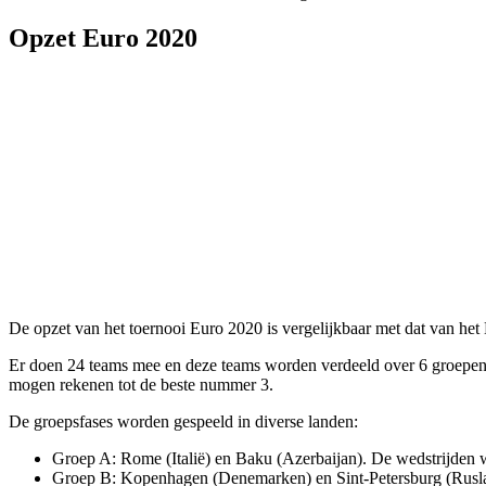
Opzet Euro 2020
De opzet van het toernooi Euro 2020 is vergelijkbaar met dat van he
Er doen 24 teams mee en deze teams worden verdeeld over 6 groepen va
mogen rekenen tot de beste nummer 3.
De groepsfases worden gespeeld in diverse landen:
Groep A: Rome (Italië) en Baku (Azerbaijan). De wedstrijden w
Groep B: Kopenhagen (Denemarken) en Sint-Petersburg (Rusland