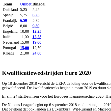
Team
Unibet
Bingoal
Duitsland
5,25
5,25
Spanje
5,75
6,25
Frankrijk
6,50
5,75
België
8,00
9,50
Engeland
10,00
12,25
Italië
11,00
12,25
Nederland
15,00
19,00
Portugal
15,00
12,50
Kroatië
21,00
24,00
Kwalificatiewedstrijden Euro 2020
Op 18 december 2018 verricht de UEFA de loting voor de kwalificatie
gekwalificeerd. De kwalificatiereeks begint in maart 2019 en duurt slec
Er zijn 24 startbewijzen voor het Europees Kampioenschap 2020. Hie
De Nations League begint op 6 september 2018 en duurt tot juni 2019.
Dat betekent dat ook landen als Luxemburg, Wit-Rusland en Macedoni