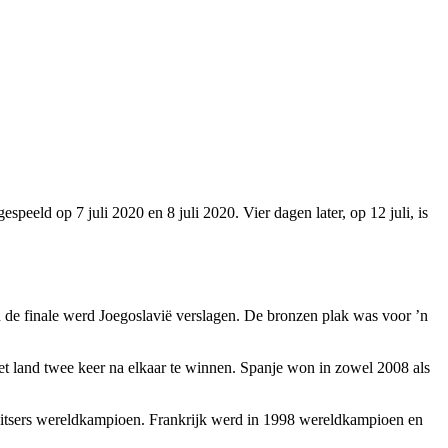
peeld op 7 juli 2020 en 8 juli 2020. Vier dagen later, op 12 juli, is
 de finale werd Joegoslavië verslagen. De bronzen plak was voor ’n
 het land twee keer na elkaar te winnen. Spanje won in zowel 2008 als
uitsers wereldkampioen. Frankrijk werd in 1998 wereldkampioen en