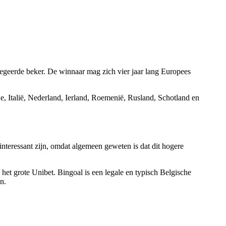
egeerde beker. De winnaar mag zich vier jaar lang Europees
e, Italië, Nederland, Ierland, Roemenië, Rusland, Schotland en
nteressant zijn, omdat algemeen geweten is dat dit hogere
n het grote Unibet. Bingoal is een legale en typisch Belgische
n.