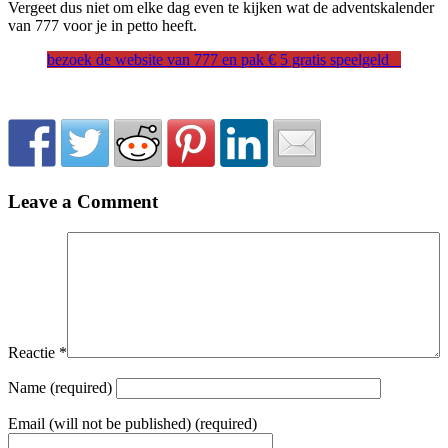
Vergeet dus niet om elke dag even te kijken wat de adventskalender
van 777 voor je in petto heeft.
bezoek de website van 777 en pak € 5 gratis speelgeld
Leave a Comment
Reactie
*
Name
(required)
Email
(will not be published) (required)