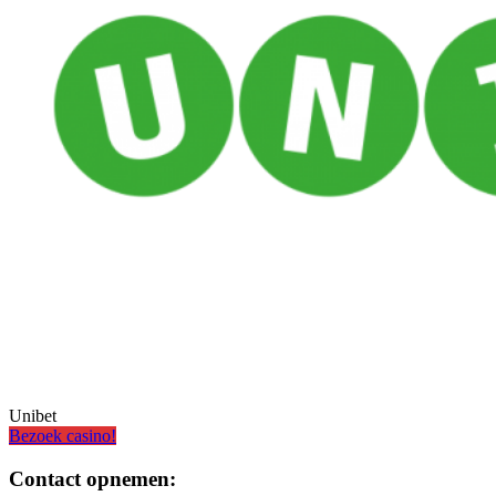
Unibet
Bezoek casino!
Contact opnemen: