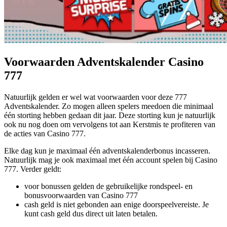
Voorwaarden Adventskalender Casino
777
Natuurlijk gelden er wel wat voorwaarden voor deze 777
Adventskalender. Zo mogen alleen spelers meedoen die minimaal
één storting hebben gedaan dit jaar. Deze storting kun je natuurlijk
ook nu nog doen om vervolgens tot aan Kerstmis te profiteren van
de acties van Casino 777.
Elke dag kun je maximaal één adventskalenderbonus incasseren.
Natuurlijk mag je ook maximaal met één account spelen bij Casino
777. Verder geldt:
voor bonussen gelden de gebruikelijke rondspeel- en
bonusvoorwaarden van Casino 777
cash geld is niet gebonden aan enige doorspeelvereiste. Je
kunt cash geld dus direct uit laten betalen.