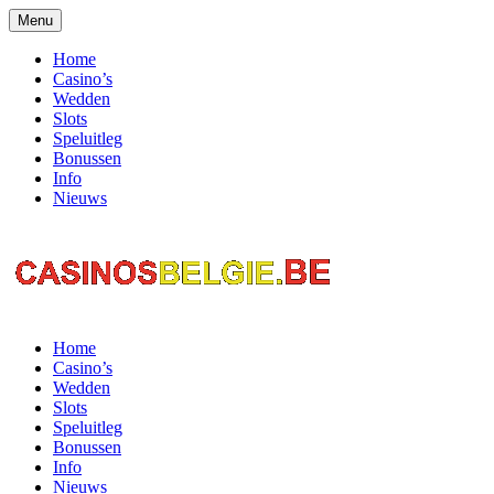
Menu
Home
Casino’s
Wedden
Slots
Speluitleg
Bonussen
Info
Nieuws
Home
Casino’s
Wedden
Slots
Speluitleg
Bonussen
Info
Nieuws