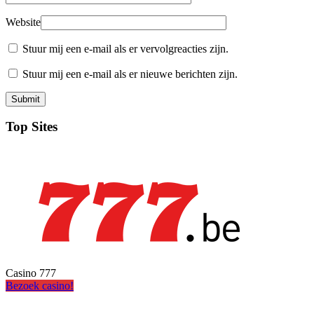
Website
Stuur mij een e-mail als er vervolgreacties zijn.
Stuur mij een e-mail als er nieuwe berichten zijn.
Top Sites
Casino 777
Bezoek casino!