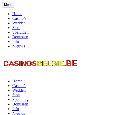
Menu
Home
Casino’s
Wedden
Slots
Speluitleg
Bonussen
Info
Nieuws
Home
Casino’s
Wedden
Slots
Speluitleg
Bonussen
Info
Nieuws