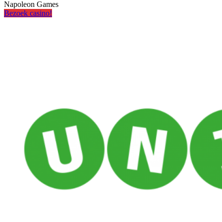
Napoleon Games
Bezoek casino!