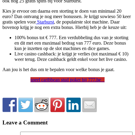
ook nog 25 gratis spins bij voor Starburst.
Kies je ervoor om daarna een storting te doen van minimaal 20
euro? Dan ontvang je nog meer bonussen. Je krijgt sowieso 50 keer
gratis spelen voor
Starburst
, de populairste slot machine. Daar
bovenop krijg je nog een extra bonus. Hierbij heb je de keuze uit:
100% bonus tot € 777. Een verdubbeling dus van je storting
en dit met een maximaal bedrag van 777 euro. Deze bonus
kun je inzetten op de slot machines en dice games.
Live casino cashback: je krijgt je verlies (tot maximaal € 10)
weer terug. Deze cashback geldt enkel voor het live casino.
Aan jou is het dus om te bepalen voor welke bonus je gaat.
speel caribbean stud poker bij 777.be
Leave a Comment