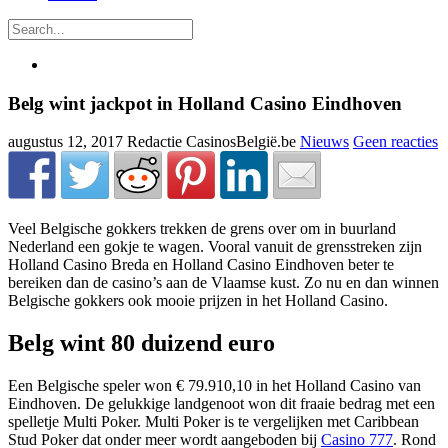
Belg wint jackpot in Holland Casino Eindhoven
augustus 12, 2017
Redactie CasinosBelgië.be
Nieuws
Geen reacties
Veel Belgische gokkers trekken de grens over om in buurland
Nederland een gokje te wagen. Vooral vanuit de grensstreken zijn
Holland Casino Breda en Holland Casino Eindhoven beter te
bereiken dan de casino’s aan de Vlaamse kust. Zo nu en dan winnen
Belgische gokkers ook mooie prijzen in het Holland Casino.
Belg wint 80 duizend euro
Een Belgische speler won € 79.910,10 in het Holland Casino van
Eindhoven. De gelukkige landgenoot won dit fraaie bedrag met een
spelletje Multi Poker. Multi Poker is te vergelijken met Caribbean
Stud Poker dat onder meer wordt aangeboden bij
Casino 777
. Rond