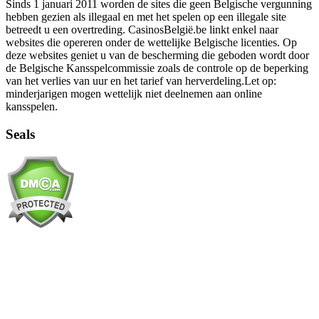
Sinds 1 januari 2011 worden de sites die geen Belgische vergunning
hebben gezien als illegaal en met het spelen op een illegale site
betreedt u een overtreding. CasinosBelgië.be linkt enkel naar
websites die opereren onder de wettelijke Belgische licenties. Op
deze websites geniet u van de bescherming die geboden wordt door
de Belgische Kansspelcommissie zoals de controle op de beperking
van het verlies van uur en het tarief van herverdeling.Let op:
minderjarigen mogen wettelijk niet deelnemen aan online
kansspelen.
Seals