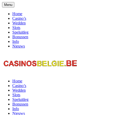
Menu
Home
Casino’s
Wedden
Slots
Speluitleg
Bonussen
Info
Nieuws
Home
Casino’s
Wedden
Slots
Speluitleg
Bonussen
Info
Nieuws