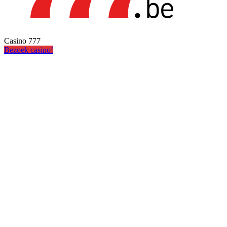
Casino 777
Bezoek casino!