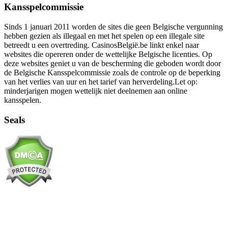
Kansspelcommissie
Sinds 1 januari 2011 worden de sites die geen Belgische vergunning
hebben gezien als illegaal en met het spelen op een illegale site
betreedt u een overtreding. CasinosBelgië.be linkt enkel naar
websites die opereren onder de wettelijke Belgische licenties. Op
deze websites geniet u van de bescherming die geboden wordt door
de Belgische Kansspelcommissie zoals de controle op de beperking
van het verlies van uur en het tarief van herverdeling.Let op:
minderjarigen mogen wettelijk niet deelnemen aan online
kansspelen.
Seals