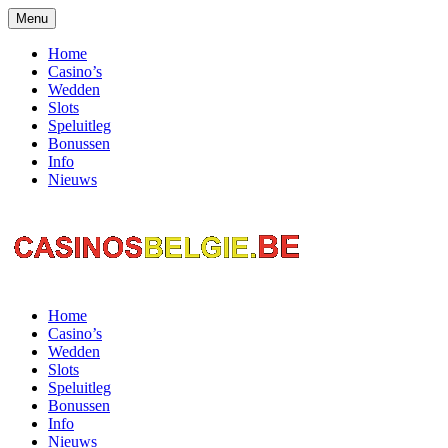
Menu
Home
Casino’s
Wedden
Slots
Speluitleg
Bonussen
Info
Nieuws
Home
Casino’s
Wedden
Slots
Speluitleg
Bonussen
Info
Nieuws