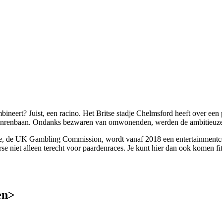
mbineert? Juist, een racino. Het Britse stadje Chelmsford heeft over ee
denrenbaan. Ondanks bezwaren van omwonenden, werden de ambitieuz
, de UK Gambling Commission, wordt vanaf 2018 een entertainmentcom
se niet alleen terecht voor paardenraces. Je kunt hier dan ook komen fi
en>