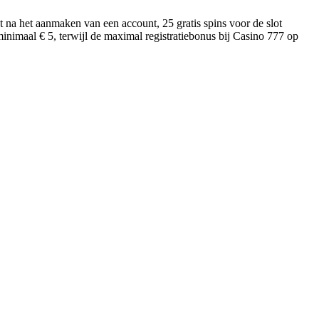
t na het aanmaken van een account, 25 gratis spins voor de slot
inimaal € 5, terwijl de maximal registratiebonus bij Casino 777 op