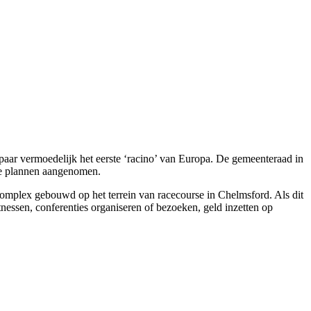
n paar vermoedelijk het eerste ‘racino’ van Europa. De gemeenteraad in
e plannen aangenomen.
plex gebouwd op het terrein van racecourse in Chelmsford. Als dit
tnessen, conferenties organiseren of bezoeken, geld inzetten op