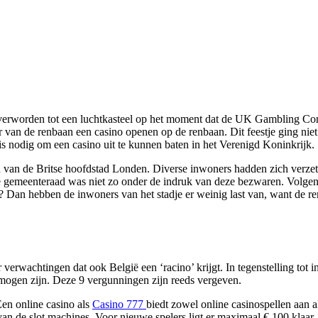
verworden tot een luchtkasteel op het moment dat de UK Gambling Com
 van de renbaan een casino openen op de renbaan. Dit feestje ging niet
s nodig om een casino uit te kunnen baten in het Verenigd Koninkrijk.
en van de Britse hoofdstad Londen. Diverse inwoners hadden zich verzet
e gemeenteraad was niet zo onder de indruk van deze bezwaren. Volgens
t? Dan hebben de inwoners van het stadje er weinig last van, want de r
er verwachtingen dat ook België een ‘racino’ krijgt. In tegenstelling tot i
ë mogen zijn. Deze 9 vergunningen zijn reeds vergeven.
Een online casino als
Casino 777
biedt zowel online casinospellen aan a
van de slot machines. Voor nieuwe spelers ligt er maximaal € 100 klaar.