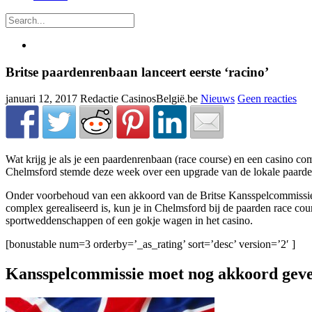
Britse paardenrenbaan lanceert eerste ‘racino’
januari 12, 2017
Redactie CasinosBelgië.be
Nieuws
Geen reacties
Wat krijg je als je een paardenrenbaan (race course) en een casino co
Chelmsford stemde deze week over een upgrade van de lokale paar
Onder voorbehoud van een akkoord van de Britse Kansspelcommissie
complex gerealiseerd is, kun je in Chelmsford bij de paarden race cour
sportweddenschappen of een gokje wagen in het casino.
[bonustable num=3 orderby=’_as_rating’ sort=’desc’ version=’2′ ]
Kansspelcommissie moet nog akkoord gev