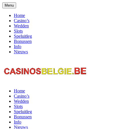
Menu
Home
Casino’s
Wedden
Slots
Speluitleg
Bonussen
Info
Nieuws
Home
Casino’s
Wedden
Slots
Speluitleg
Bonussen
Info
Nieuws