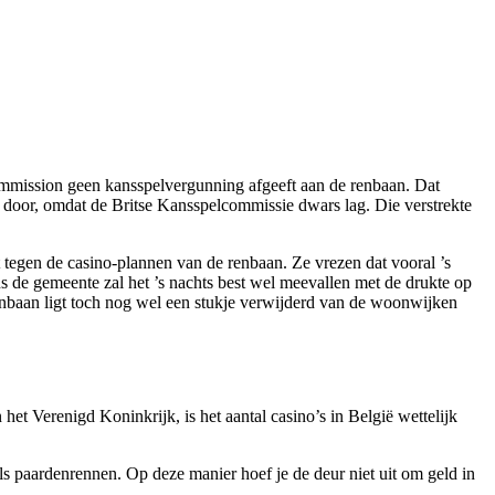
mission geen kansspelvergunning afgeeft aan de renbaan. Dat
 door, omdat de Britse Kansspelcommissie dwars lag. Die verstrekte
 tegen de casino-plannen van de renbaan. Ze vrezen dat vooral ’s
 de gemeente zal het ’s nachts best wel meevallen met de drukte op
enbaan ligt toch nog wel een stukje verwijderd van de woonwijken
n het Verenigd Koninkrijk, is het aantal casino’s in België wettelijk
ls paardenrennen. Op deze manier hoef je de deur niet uit om geld in