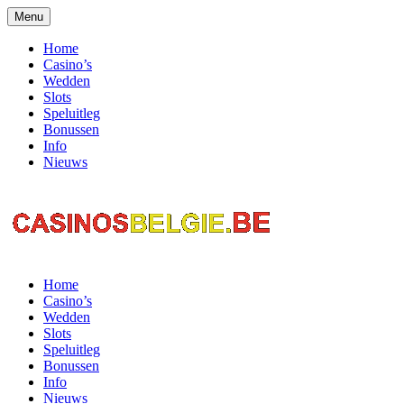
Menu
Home
Casino’s
Wedden
Slots
Speluitleg
Bonussen
Info
Nieuws
Home
Casino’s
Wedden
Slots
Speluitleg
Bonussen
Info
Nieuws