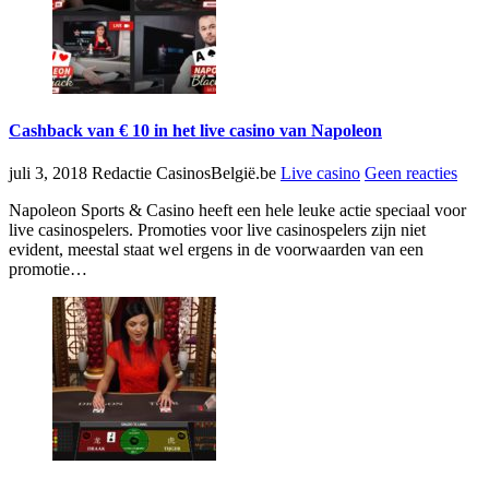
Cashback van € 10 in het live casino van Napoleon
juli 3, 2018
Redactie CasinosBelgië.be
Live casino
Geen reacties
Napoleon Sports & Casino heeft een hele leuke actie speciaal voor
live casinospelers. Promoties voor live casinospelers zijn niet
evident, meestal staat wel ergens in de voorwaarden van een
promotie…