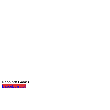
Napoleon Games
Bezoek casino!