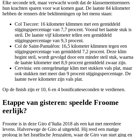
Elke seconde telt, maar verwacht wordt dat de klassementsrenners
hun krachten sparen voor wat komen gaat. De laatste 84 kilometer
hebben de renners drie beklimmingen op het menu staan:
Col Tsecore: 16 kilometer klimmen met een gemiddeld
stijgingspercentage van 7,7 procent. Vooral het laatste stuk is
steil. De laatste vijf kilometer tellen een gemiddeld
stijgingspercentage van 9,3 procent.
Col de Saint-Pantaléon: 16,5 kilometer klimmen tegen een
stijgingspercentage van gemiddeld 7,2 procent. Deze klim
begint steil, wordt gevolgd door een minder steil stuk, waarna
de laatste kilometer met 8,9 procent gemiddeld zwaar zijn.
Cervinia: een onregelmatige klim met stukken vals plat, maar
ook stukken met meer dan 9 procent stijgingspercentage. De
laatste twee kilometer zijn vals plat.
Op de finish zijn er 10, 6 en 4 bonificatieseconden te verdienen.
Etappe van gisteren: speelde Froome
eerlijk?
Froome is in deze Giro d’Italia 2018 als een kat met meerdere
levens. Halverwege de Giro al uitgeteld. Hij reed een matige
proloog in het Israëlische Jeruzalem, waar de Giro van start ging en