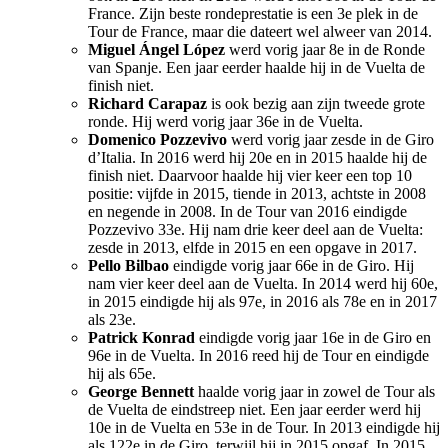
France. Zijn beste rondeprestatie is een 3e plek in de
Tour de France, maar die dateert wel alweer van 2014.
Miguel Ángel López
werd vorig jaar 8e in de Ronde
van Spanje. Een jaar eerder haalde hij in de Vuelta de
finish niet.
Richard Carapaz
is ook bezig aan zijn tweede grote
ronde. Hij werd vorig jaar 36e in de Vuelta.
Domenico Pozzevivo
werd vorig jaar zesde in de Giro
d’Italia. In 2016 werd hij 20e en in 2015 haalde hij de
finish niet. Daarvoor haalde hij vier keer een top 10
positie: vijfde in 2015, tiende in 2013, achtste in 2008
en negende in 2008. In de Tour van 2016 eindigde
Pozzevivo 33e. Hij nam drie keer deel aan de Vuelta:
zesde in 2013, elfde in 2015 en een opgave in 2017.
Pello Bilbao
eindigde vorig jaar 66e in de Giro. Hij
nam vier keer deel aan de Vuelta. In 2014 werd hij 60e,
in 2015 eindigde hij als 97e, in 2016 als 78e en in 2017
als 23e.
Patrick Konrad
eindigde vorig jaar 16e in de Giro en
96e in de Vuelta. In 2016 reed hij de Tour en eindigde
hij als 65e.
George Bennett
haalde vorig jaar in zowel de Tour als
de Vuelta de eindstreep niet. Een jaar eerder werd hij
10e in de Vuelta en 53e in de Tour. In 2013 eindigde hij
als 122e in de Giro, terwijl hij in 2015 opgaf. In 2015