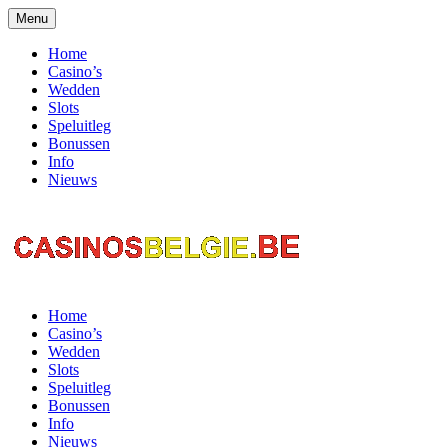
Menu
Home
Casino’s
Wedden
Slots
Speluitleg
Bonussen
Info
Nieuws
Home
Casino’s
Wedden
Slots
Speluitleg
Bonussen
Info
Nieuws