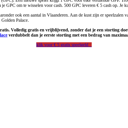
 (GPC). Een nieuwe speler krijgt 1 GPC voor elke verdiende GPP. Tro
je GPC om te wisselen voor cash. 500 GPC leveren € 5 cash op. Je ku
waaronder ook een aantal in Vlaanderen. Aan de kust zijn er speelzale
n Golden Palace.
is. Volledig gratis en vrijblijvend, zonder dat je een storting doet
lace
verdubbelt dan je eerste storting met een bedrag van maximaa
klik voor € 5 gratis speelgeld