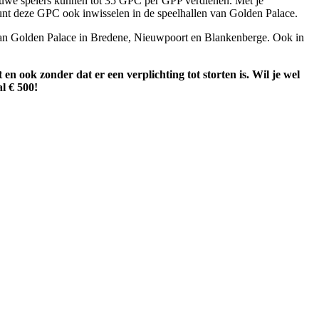
uwe spelers kunnen tot 35 GPC per GPP verdienen. Met je
nt deze GPC ook inwisselen in de speelhallen van Golden Palace.
n van Golden Palace in Bredene, Nieuwpoort en Blankenberge. Ook in
 en ook zonder dat er een verplichting tot storten is. Wil je wel
l € 500!