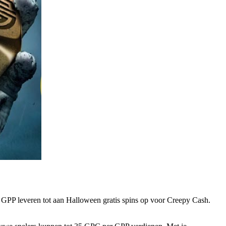
ze GPP leveren tot aan Halloween gratis spins op voor Creepy Cash.