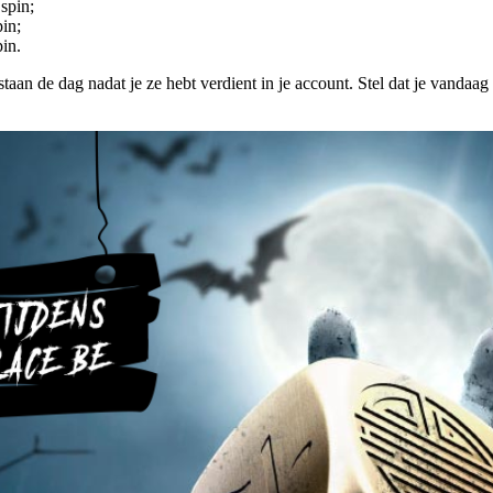
spin;
in;
in.
taan de dag nadat je ze hebt verdient in je account. Stel dat je vanda