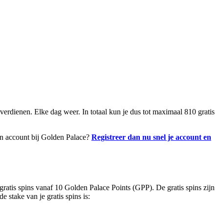
 verdienen. Elke dag weer. In totaal kun je dus tot maximaal 810 gratis
en account bij Golden Palace?
Registreer dan nu snel je account en
 gratis spins vanaf 10 Golden Palace Points (GPP). De gratis spins zijn
 stake van je gratis spins is: