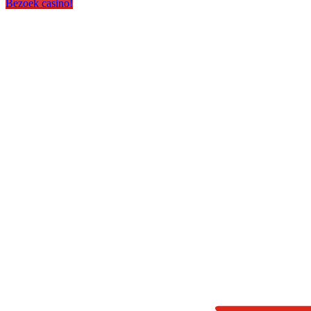
Bezoek casino!