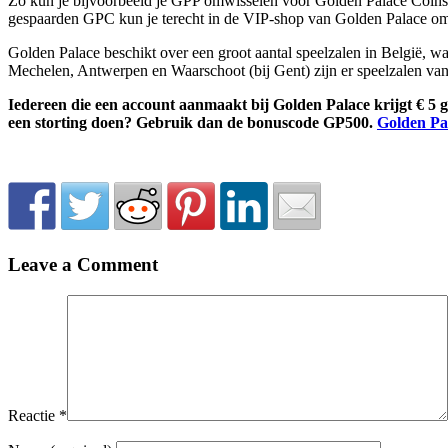
Zo kun je bijvoorbeeld je GPP omwisselen voor Golden Palace Coins
gespaarden GPC kun je terecht in de VIP-shop van Golden Palace om 
Golden Palace beschikt over een groot aantal speelzalen in België, 
Mechelen, Antwerpen en Waarschoot (bij Gent) zijn er speelzalen va
Iedereen die een account aanmaakt bij Golden Palace krijgt € 5 grat
een storting doen? Gebruik dan de bonuscode GP500.
Golden Pa
Leave a Comment
Reactie
*