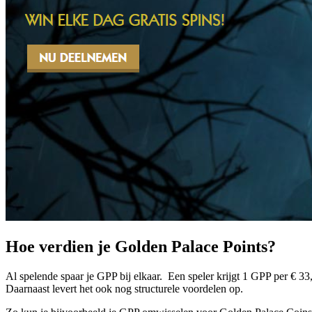
Hoe verdien je Golden Palace Points?
Al spelende spaar je GPP bij elkaar. Een speler krijgt 1 GPP per € 33
Daarnaast levert het ook nog structurele voordelen op.