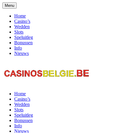
Menu
Home
Casino’s
Wedden
Slots
Speluitleg
Bonussen
Info
Nieuws
Home
Casino’s
Wedden
Slots
Speluitleg
Bonussen
Info
Nieuws