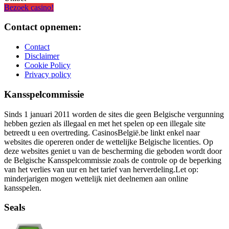
Bezoek casino!
Contact opnemen:
Contact
Disclaimer
Cookie Policy
Privacy policy
Kansspelcommissie
Sinds 1 januari 2011 worden de sites die geen Belgische vergunning
hebben gezien als illegaal en met het spelen op een illegale site
betreedt u een overtreding. CasinosBelgië.be linkt enkel naar
websites die opereren onder de wettelijke Belgische licenties. Op
deze websites geniet u van de bescherming die geboden wordt door
de Belgische Kansspelcommissie zoals de controle op de beperking
van het verlies van uur en het tarief van herverdeling.Let op:
minderjarigen mogen wettelijk niet deelnemen aan online
kansspelen.
Seals