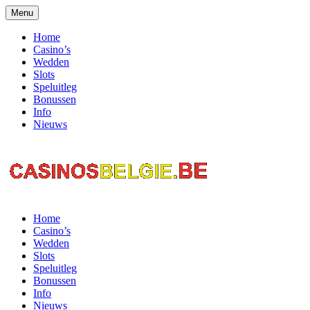
Menu
Home
Casino’s
Wedden
Slots
Speluitleg
Bonussen
Info
Nieuws
Home
Casino’s
Wedden
Slots
Speluitleg
Bonussen
Info
Nieuws