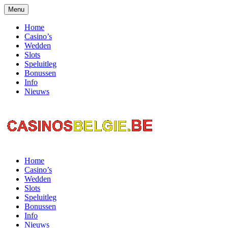
Menu
Home
Casino’s
Wedden
Slots
Speluitleg
Bonussen
Info
Nieuws
Home
Casino’s
Wedden
Slots
Speluitleg
Bonussen
Info
Nieuws