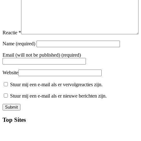
Reactie
*
Name
(required)
Email
(will not be published) (required)
Website
Stuur mij een e-mail als er vervolgreacties zijn.
Stuur mij een e-mail als er nieuwe berichten zijn.
Top Sites