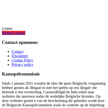
Unibet
Bezoek casino!
Contact opnemen:
Contact
Disclaimer
Cookie Policy
Privacy policy
Kansspelcommissie
Sinds 1 januari 2011 worden de sites die geen Belgische vergunning
hebben gezien als illegaal en met het spelen op een illegale site
betreedt u een overtreding. CasinosBelgië.be linkt enkel naar
websites die opereren onder de wettelijke Belgische licenties. Op
deze websites geniet u van de bescherming die geboden wordt door
de Belgische Kansspelcommissie zoals de controle op de beperking