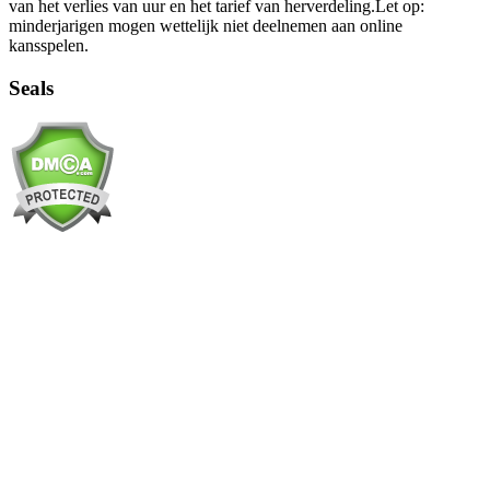
van het verlies van uur en het tarief van herverdeling.Let op:
minderjarigen mogen wettelijk niet deelnemen aan online
kansspelen.
Seals