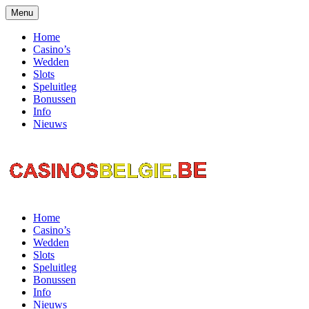
Menu
Home
Casino’s
Wedden
Slots
Speluitleg
Bonussen
Info
Nieuws
Home
Casino’s
Wedden
Slots
Speluitleg
Bonussen
Info
Nieuws