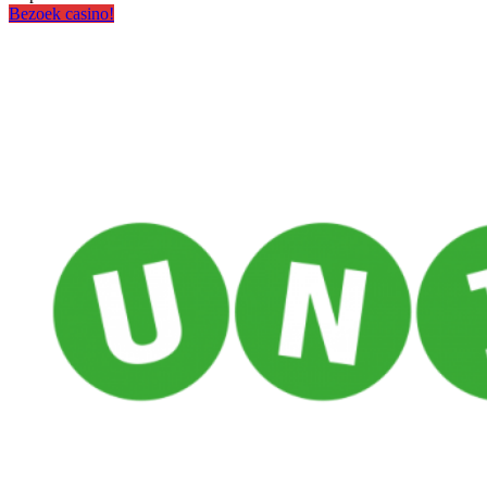
Bezoek casino!