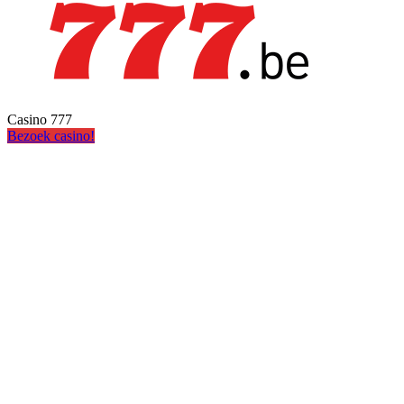
Casino 777
Bezoek casino!