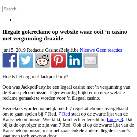
Illegale gokreclame op website waar ooit ’n casino
met vergunning draaide
juni 5, 2019
Redactie CasinosBelgië.be
Nieuws
Geen reacties
Hoe is het nog met Jackpot Party?
Ooit was JackpotParty.be een legaal casino met ’n vergunning van
de Kansspelcommissie. Tegenwoordig blijkt er op deze website
reclame gemaakt te worden voor ’n illegaal casino.
Bezoekers worden namelijk met € 7 registratiebonus overgehaald
om te gaan spelen bij 7 Red.
7 Red
staat op de zwarte lijst van de
Kansspelcommissie. Wie klikt, komt echter terecht bij
Lucky 8
. Dat
blijkt de opvolger te zijn van 7 Red. Ook al op de zwarte lijst van de
Kansspelcommissie, maar net zoals enkele andere illegale casino’s
gaat men toch gewoon door.