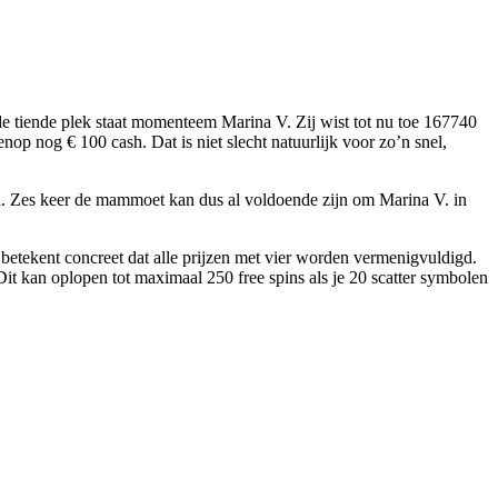
 de tiende plek staat momenteem Marina V. Zij wist tot nu toe 167740
op nog € 100 cash. Dat is niet slecht natuurlijk voor zo’n snel,
ard. Zes keer de mammoet kan dus al voldoende zijn om Marina V. in
at betekent concreet dat alle prijzen met vier worden vermenigvuldigd.
it kan oplopen tot maximaal 250 free spins als je 20 scatter symbolen