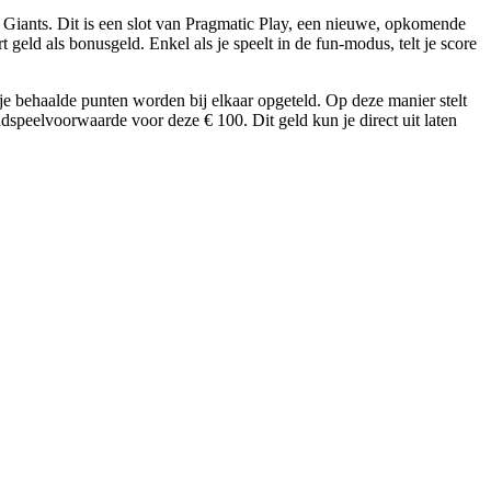
c Giants. Dit is een slot van Pragmatic Play, een nieuwe, opkomende
geld als bonusgeld. Enkel als je speelt in de fun-modus, telt je score
l je behaalde punten worden bij elkaar opgeteld. Op deze manier stelt
dspeelvoorwaarde voor deze € 100. Dit geld kun je direct uit laten