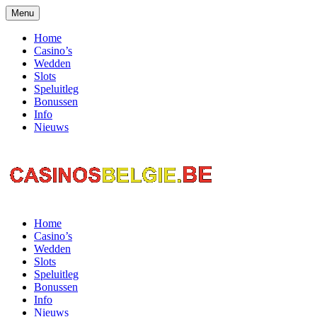
Menu
Home
Casino’s
Wedden
Slots
Speluitleg
Bonussen
Info
Nieuws
Home
Casino’s
Wedden
Slots
Speluitleg
Bonussen
Info
Nieuws