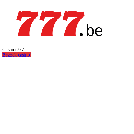
Casino 777
Bezoek casino!