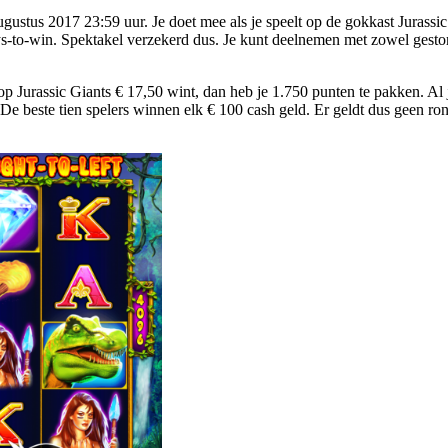
gustus 2017 23:59 uur. Je doet mee als je speelt op de gokkast Jurassi
ys-to-win. Spektakel verzekerd dus. Je kunt deelnemen met zowel gestort 
n op Jurassic Giants € 17,50 wint, dan heb je 1.750 punten te pakken. A
De beste tien spelers winnen elk € 100 cash geld. Er geldt dus geen ron