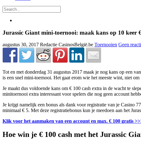
Jurassic Giant mini-toernooi: maak kans op 10 keer 
augustus 30, 2017
Redactie CasinosBelgië.be
Toernooien
Geen reacti
Tot en met donderdag 31 augustus 2017 maak je nog kans op een van 
is een snel mini-toernooi. Het gaat erom wie het meeste wint, niet om 
Je maakt dus voldoende kans om € 100 cash extra in de wacht te slepe
minitoernooi extra interessant voor spelers die nog geen account hebb
Je krijgt namelijk een bonus als dank voor registratie van je Casino 
minimaal € 5. Met deze registratiebonus kun je meedoen aan het Juras
Klik voor het aanmaken van een account en max. € 100 gratis >>
Hoe win je € 100 cash met het Jurassic Gia