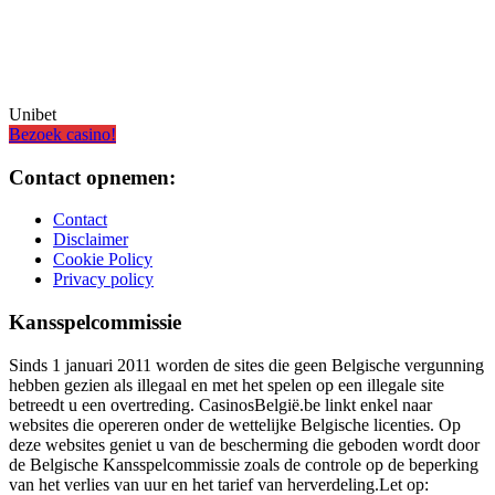
Unibet
Bezoek casino!
Contact opnemen:
Contact
Disclaimer
Cookie Policy
Privacy policy
Kansspelcommissie
Sinds 1 januari 2011 worden de sites die geen Belgische vergunning
hebben gezien als illegaal en met het spelen op een illegale site
betreedt u een overtreding. CasinosBelgië.be linkt enkel naar
websites die opereren onder de wettelijke Belgische licenties. Op
deze websites geniet u van de bescherming die geboden wordt door
de Belgische Kansspelcommissie zoals de controle op de beperking
van het verlies van uur en het tarief van herverdeling.Let op: