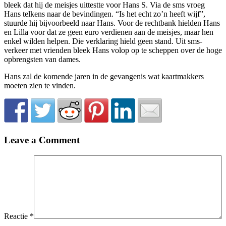
bleek dat hij de meisjes uittestte voor Hans S. Via de sms vroeg
Hans telkens naar de bevindingen. “Is het echt zo’n heeft wijf”,
stuurde hij bijvoorbeeld naar Hans. Voor de rechtbank hielden Hans
en Lilla voor dat ze geen euro verdienen aan de meisjes, maar hen
enkel wilden helpen. Die verklaring hield geen stand. Uit sms-
verkeer met vrienden bleek Hans volop op te scheppen over de hoge
opbrengsten van dames.
Hans zal de komende jaren in de gevangenis wat kaartmakkers
moeten zien te vinden.
Leave a Comment
Reactie
*