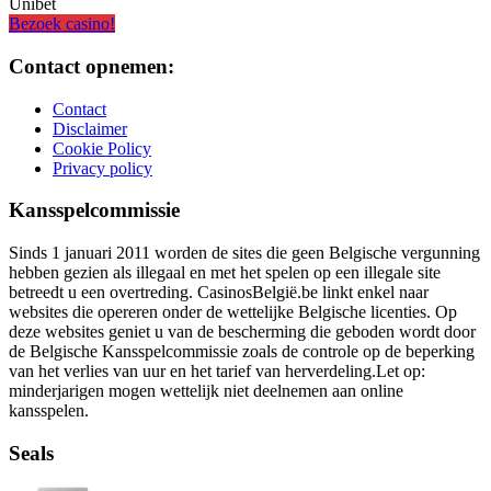
Unibet
Bezoek casino!
Contact opnemen:
Contact
Disclaimer
Cookie Policy
Privacy policy
Kansspelcommissie
Sinds 1 januari 2011 worden de sites die geen Belgische vergunning
hebben gezien als illegaal en met het spelen op een illegale site
betreedt u een overtreding. CasinosBelgië.be linkt enkel naar
websites die opereren onder de wettelijke Belgische licenties. Op
deze websites geniet u van de bescherming die geboden wordt door
de Belgische Kansspelcommissie zoals de controle op de beperking
van het verlies van uur en het tarief van herverdeling.Let op:
minderjarigen mogen wettelijk niet deelnemen aan online
kansspelen.
Seals