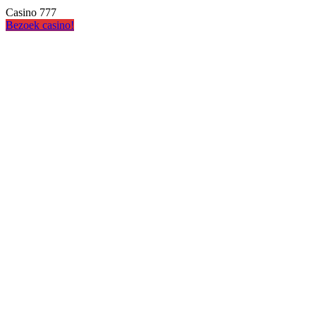
Casino 777
Bezoek casino!