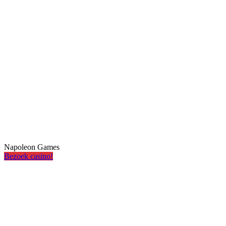
Napoleon Games
Bezoek casino!