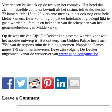
Verder heeft hij kritiek op de rest van het complex. Het hotel dat
zich in hetzelfde complex bevindt als het casino, telt straks slechts
72 kamers. Met 15 tot 29 vierkante meter zijn het ook nog eens hele
kleine kamers. Daar komt nog bij dat de hoteluitbating belegd lijkt te
gaan worden bij familie en bekenden van de schepenen van het
gemeentebestuur van Middelkerke.
Op de website van Lijst De Decker kan gestemd worden voor wat
het mooiste ontwerp is. Het ontwerp van Golden Palace heeft met
75% van de respons ruim de leiding genomen. Napoleon Games
moest 179 stemmen inleveren. Deze zijn volgens De Decker
uitgebracht vanaf de webserver van
www.napoleongames.be
.
Leave a Comment