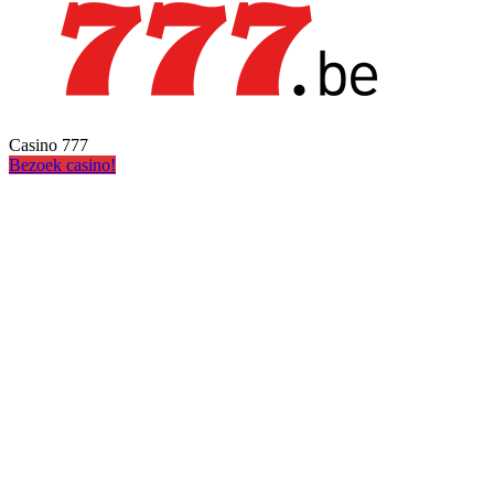
Casino 777
Bezoek casino!