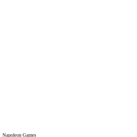
Napoleon Games