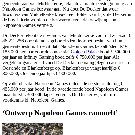
gemeenteraad van Middelkerke, tekende al na de eerste gunning aan
Napoleon Games bezwaar aan. Nu doet De Decker dat weer.
Inwoners van Middelkerke kregen een folder van Lijst de Decker in
de bus. Hierin worden de bezwaren tegen de toewijzing aan
Napoleon Games vermeld.
De Decker rekent de inwoners van Middelkerke voor dat ze exact €
46.211.256 door de neus geboord zien door het besluit van hun
gemeentebestuur. Hoe zit dat? Napoleon Games betaalt ‘slechts’ €
185.000 per jaar voor de concessie.
Golden Palace
bood € 500.000
per jaar en Infinity Gaming bood zelfs € 750.000 per jaar. Als
vergelijkingsmateriaal voert De Decker de nabijgelegen casino’s in
Oostende en Blankenberge op. Blankenberge vangt jaarlijks €
800.000, Oostende jaarlijks € 900.000.
Opvallend is dat Napoleon Games tijdens de eerste ronde nog €
485.000 per jaar bood. In de tweede ronde bood Napoleon Games
maar liefst € 300.000 lager. Volgens De Decker wijst dit op
voorkennis bij Napoleon Games.
‘Ontwerp Napoleon Games rammelt’