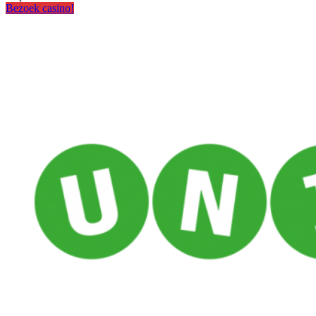
Bezoek casino!