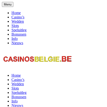
Menu
Home
Casino’s
Wedden
Slots
Speluitleg
Bonussen
Info
Nieuws
Home
Casino’s
Wedden
Slots
Speluitleg
Bonussen
Info
Nieuws