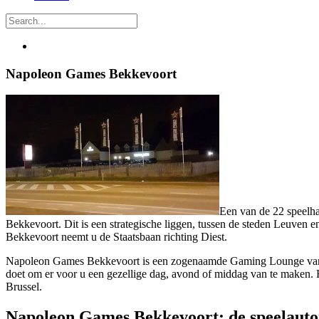
Napoleon Games Bekkevoort
Een van de 22 speelh
Bekkevoort. Dit is een strategische liggen, tussen de steden Leuven 
Bekkevoort neemt u de Staatsbaan richting Diest.
Napoleon Games Bekkevoort is een zogenaamde Gaming Lounge van Napo
doet om er voor u een gezellige dag, avond of middag van te maken. He
Brussel.
Napoleon Games Bekkevoort: de speelaut