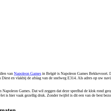
allen van
Napoleon Games
in België is Napoleon Games Bekkevoort. De
en Diest en vlakbij de afslag van de snelweg E314. Als adres op uw navi
leon Games. Dat wil zeggen dat deze speelhal de klok rond geopend i
t is hier vaak gezellig druk. Zonder twijfel is dit een van de best bez
omaten