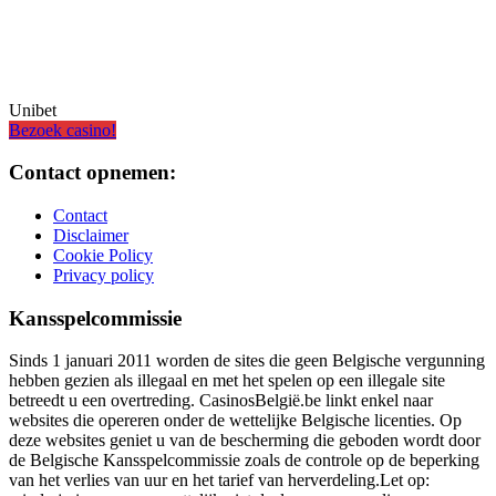
Unibet
Bezoek casino!
Contact opnemen:
Contact
Disclaimer
Cookie Policy
Privacy policy
Kansspelcommissie
Sinds 1 januari 2011 worden de sites die geen Belgische vergunning
hebben gezien als illegaal en met het spelen op een illegale site
betreedt u een overtreding. CasinosBelgië.be linkt enkel naar
websites die opereren onder de wettelijke Belgische licenties. Op
deze websites geniet u van de bescherming die geboden wordt door
de Belgische Kansspelcommissie zoals de controle op de beperking
van het verlies van uur en het tarief van herverdeling.Let op: