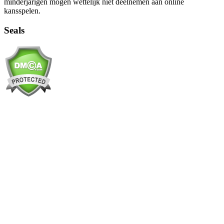
minderjarigen mogen wettelijk niet deelnemen aan online
kansspelen.
Seals