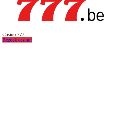
Casino 777
Bezoek casino!