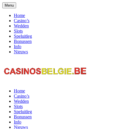
Menu
Home
Casino’s
Wedden
Slots
Speluitleg
Bonussen
Info
Nieuws
Home
Casino’s
Wedden
Slots
Speluitleg
Bonussen
Info
Nieuws