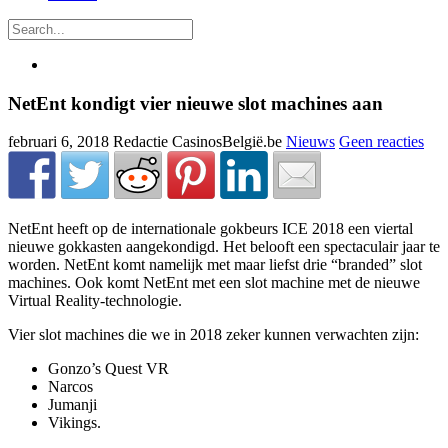
NetEnt kondigt vier nieuwe slot machines aan
februari 6, 2018
Redactie CasinosBelgië.be
Nieuws
Geen reacties
NetEnt heeft op de internationale gokbeurs ICE 2018 een viertal
nieuwe gokkasten aangekondigd. Het belooft een spectaculair jaar te
worden. NetEnt komt namelijk met maar liefst drie “branded” slot
machines. Ook komt NetEnt met een slot machine met de nieuwe
Virtual Reality-technologie.
Vier slot machines die we in 2018 zeker kunnen verwachten zijn:
Gonzo’s Quest VR
Narcos
Jumanji
Vikings.