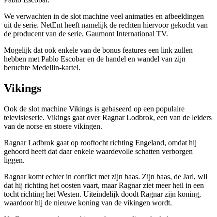
We verwachten in de slot machine veel animaties en afbeeldingen
uit de serie. NetEnt heeft namelijk de rechten hiervoor gekocht van
de producent van de serie, Gaumont International TV.
Mogelijk dat ook enkele van de bonus features een link zullen
hebben met Pablo Escobar en de handel en wandel van zijn
beruchte Medellin-kartel.
Vikings
Ook de slot machine Vikings is gebaseerd op een populaire
televisieserie. Vikings gaat over Ragnar Lodbrok, een van de leiders
van de norse en stoere vikingen.
Ragnar Ladbrok gaat op rooftocht richting Engeland, omdat hij
gehoord heeft dat daar enkele waardevolle schatten verborgen
liggen.
Ragnar komt echter in conflict met zijn baas. Zijn baas, de Jarl, wil
dat hij richting het oosten vaart, maar Ragnar ziet meer heil in een
tocht richting het Westen. Uiteindelijk doodt Ragnar zijn koning,
waardoor hij de nieuwe koning van de vikingen wordt.