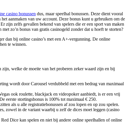
ine casino bonussen
dus, maar speelhal bonussen. Deze dient vooral
na het aanmaken van uw account. Deze bonus kunt u gebruiken om de
. Er zijn zelfs gevallen bekend van spelers die er een sport van maken
n met zo’n bonus van gratis casinogeld zonder dat u hoeft te storten?
oger dan bij online casino’s met een A+-vergunning. De online
 hen te winnen.
 zijn, welke de moeite van het proberen zeker waard zijn en bij
storting wordt door Carousel verdubbeld met een bedrag van maximaal
gas ook roulette, blackjack en videopoker aanbiedt, is er een vrij
 De eerste stortingsbonus is 100% tot maximaal € 250.
en als u alle registratiebonussen af zou lopen en op zou spelen.
s, zowel in de variant waarbij u zelf de dices moet leggen (casino
 Red Dice kan spelen en niet bij andere online speelhallen of online