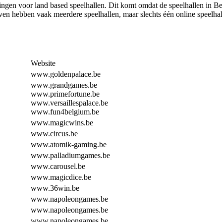
nningen voor land based speelhallen. Dit komt omdat de speelhallen in 
n hebben vaak meerdere speelhallen, maar slechts één online speelhal
Website
www.goldenpalace.be
www.grandgames.be
www.primefortune.be
www.versaillespalace.be
www.fun4belgium.be
www.magicwins.be
www.circus.be
www.atomik-gaming.be
www.palladiumgames.be
www.carousel.be
www.magicdice.be
www.36win.be
www.napoleongames.be
www.napoleongames.be
www.napoleongames.be