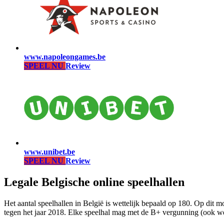
www.napoleongames.be
SPEEL NU
Review
www.unibet.be
SPEEL NU
Review
Legale Belgische online speelhallen
Het aantal speelhallen in België is wettelijk bepaald op 180. Op dit
tegen het jaar 2018. Elke speelhal mag met de B+ vergunning (ook we