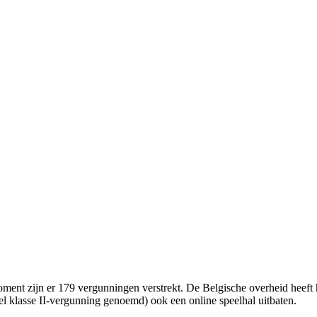
 moment zijn er 179 vergunningen verstrekt. De Belgische overheid heef
l klasse II-vergunning genoemd) ook een online speelhal uitbaten.