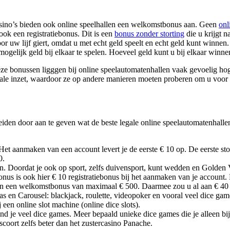
asino’s bieden ook online speelhallen een welkomstbonus aan. Geen
onl
ook een registratiebonus. Dit is een
bonus zonder storting
die u krijgt 
door uw lijf giert, omdat u met echt geld speelt en echt geld kunt winnen
ogelijk geld bij elkaar te spelen. Hoeveel geld kunt u bij elkaar winne
 Deze bonussen ligggen bij online speelautomatenhallen vaak gevoelig h
male inzet, waardoor ze op andere manieren moeten proberen om u voor
iden door aan te geven wat de beste legale online speelautomatenhallen
 Het aanmaken van een account levert je de eerste € 10 op. De eerste 
0.
n. Doordat je ook op sport, zelfs duivensport, kunt wedden en Golden Ve
us is ook hier € 10 registratiebonus bij het aanmaken van je account.
n een welkomstbonus van maximaal € 500. Daarmee zou u al aan € 40 zitt
 en Carousel: blackjack, roulette, videopoker en vooral veel dice game
j een online slot machine (online dice slots).
nd je veel dice games. Meer bepaald unieke dice games die je alleen bij
coort zelfs beter dan het zustercasino Panache.